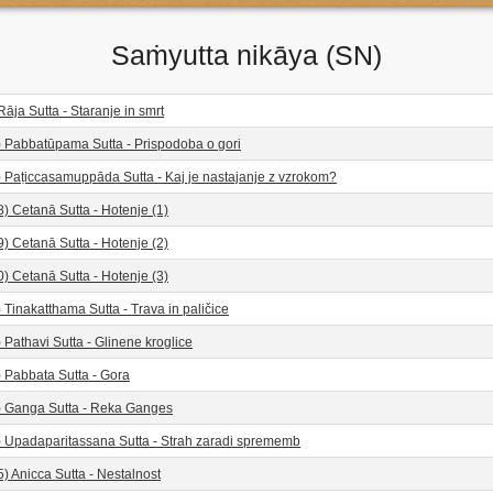
Saṁyutta nikāya (SN)
Rāja Sutta - Staranje in smrt
) Pabbatūpama Sutta - Prispodoba o gori
 Paṭiccasamuppāda Sutta - Kaj je nastajanje z vzrokom?
) Cetanā Sutta - Hotenje (1)
) Cetanā Sutta - Hotenje (2)
) Cetanā Sutta - Hotenje (3)
 Tinakatthama Sutta - Trava in paličice
 Pathavi Sutta - Glinene kroglice
 Pabbata Sutta - Gora
) Ganga Sutta - Reka Ganges
) Upadaparitassana Sutta - Strah zaradi sprememb
) Anicca Sutta - Nestalnost