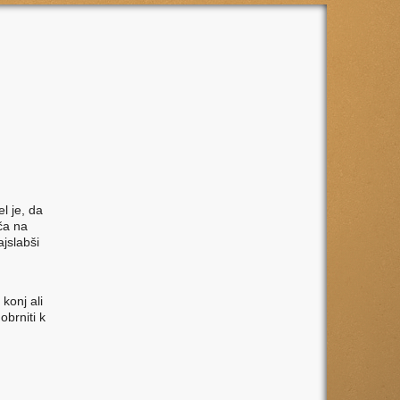
l je, da
iča na
ajslabši
konj ali
obrniti k