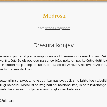
Modrosti
Piše:
adžan Džajasaro
Dresura konjev
e nekoč primerjal poučevanje učencev Dhamme z dresuro konjev. Reke
konji tečejo že ob pogledu na senco biča, nekateri pa, ko čutijo dotik b
i. Nekateri konji tečejo le, ko čutijo, da se bič zareže v njihovo kožo in n
se bič zareže do kosti.
ozorni in se zavedamo vsega, kar nas svet uči, smo lahko kot najboljši 
rugi najboljši. Morali bi se izogibati biti najslabši konj in se z iskrenostjo 
ele, ko v svojem življenju izkusimo globoko bolečino.
Džajasaro