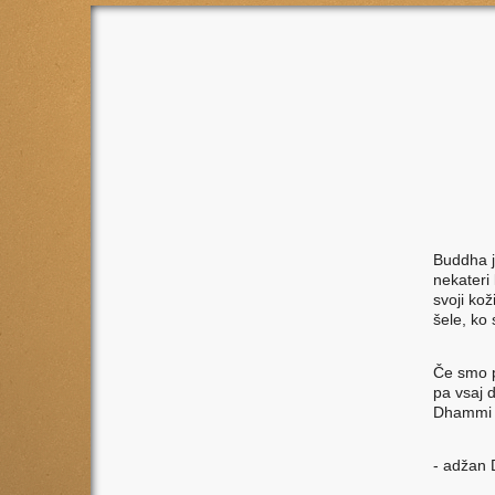
Buddha j
nekateri 
svoji kož
šele, ko 
Če smo p
pa vsaj d
Dhammi š
- adžan 