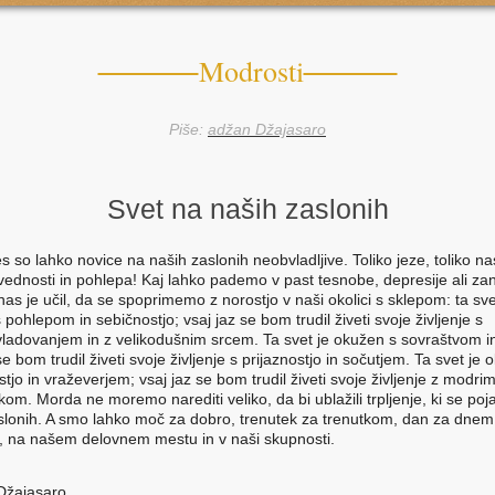
Modrosti
Piše:
adžan Džajasaro
Svet na naših zaslonih
so lahko novice na naših zaslonih neobvladljive. Toliko jeze, toliko nas
evednosti in pohlepa! Kaj lahko pademo v past tesnobe, depresije ali zan
as je učil, da se spoprimemo z norostjo v naši okolici s sklepom: ta sve
pohlepom in sebičnostjo; vsaj jaz se bom trudil živeti svoje življenje s
adovanjem in z velikodušnim srcem. Ta svet je okužen s sovraštvom in
se bom trudil živeti svoje življenje s prijaznostjo in sočutjem. Ta svet je
jo in vraževerjem; vsaj jaz se bom trudil živeti svoje življenje z modri
om. Morda ne moremo narediti veliko, da bi ublažili trpljenje, ki se poja
slonih. A smo lahko moč za dobro, trenutek za trenutkom, dan za dnem,
, na našem delovnem mestu in v naši skupnosti.
Džajasaro