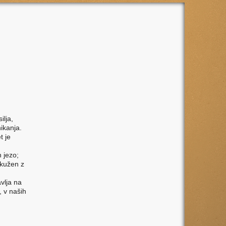
ilja,
ikanja.
t je
 jezo;
 okužen z
m
vlja na
 v naših