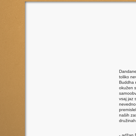
Dandanes 
toliko n
Buddha n
okužen s 
samoobvl
vsaj jaz 
nevednost
premislek
naših za
družinah
- adžan 