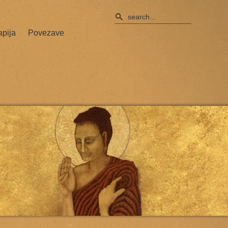
apija
Povezave