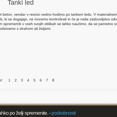
Tanki led
ot beton, vendar v resnici vedno hodimo po tankem ledu. V materialnem
b, ki se dogajajo, ne moremo kontrolirati in če je naše zadovoljstvo od
njem sprememb v vseh svojih oblikah se lahko naučimo, da se pametno
 odzivamo s strahom ali željami.
1
2
3
4
5
6
7
8
ahko po želji spremenite.
-
podrobnosti