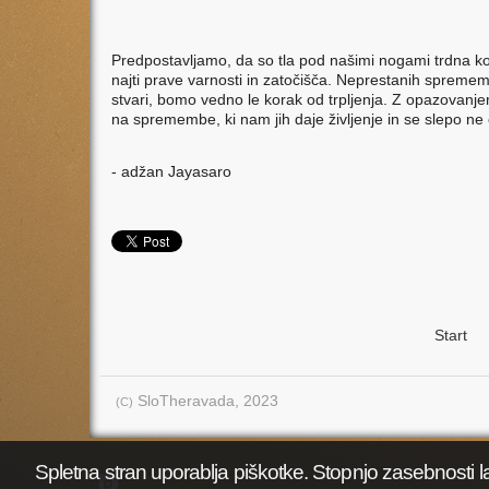
Predpostavljamo, da so tla pod našimi nogami trdna k
najti prave varnosti in zatočišča. Neprestanih spremem
stvari, bomo vedno le korak od trpljenja. Z opazova
na spremembe, ki nam jih daje življenje in se slepo ne
- adžan Jayasaro
Start
«
SloTheravada, 2023
(C)
Spletna stran uporablja piškotke. Stopnjo zasebnosti l