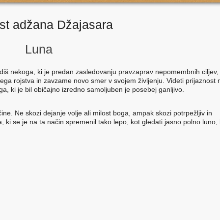
st adžana Džajasara
Luna
idiš nekoga, ki je predan zasledovanju pravzaprav nepomembnih ciljev, 
ega rojstva in zavzame novo smer v svojem življenju. Videti prijaznost
a, ki je bil običajno izredno samoljuben je posebej ganljivo.
ne. Ne skozi dejanje volje ali milost boga, ampak skozi potrpežljiv in
a, ki se je na ta način spremenil tako lepo, kot gledati jasno polno luno, 