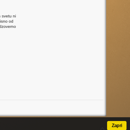
 svetu ni
visno od
 odzovemo
Zapri