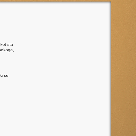
kot sta
 nekoga,
ki se