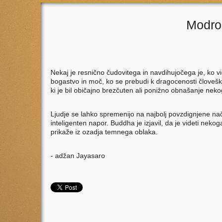
Modro
Nekaj je resnično čudovitega in navdihujočega je, ko v
bogastvo in moč, ko se prebudi k dragocenosti človešk
ki je bil običajno brezčuten ali ponižno obnašanje nekog
Ljudje se lahko spremenijo na najbolj povzdignjene nači
inteligenten napor. Buddha je
izjavil
, da je videti nekog
prikaže iz ozadja temnega oblaka.
- adžan Jayasaro