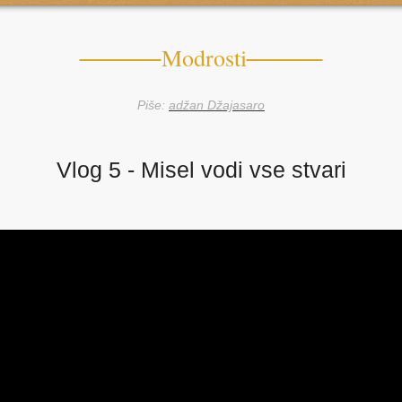
Modrosti
Piše:
adžan Džajasaro
Vlog 5 - Misel vodi vse stvari