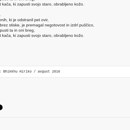
t kača, ki zapusti svojo staro, obrabljeno kožo.
.
nih, ki je odstranil pet ovir,
 brez stiske, je premagal negotovost in izdrl puščico,
pusti ta in oni breg,
t kača, ki zapusti svojo staro, obrabljeno kožo.
: Bhikkhu Hiriko / avgust 2016