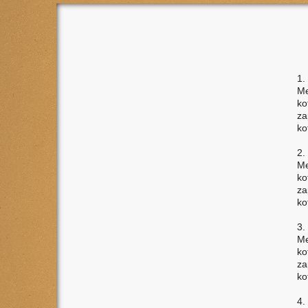
1.
Me
ko
za
ko
2.
Me
ko
za
ko
3.
Me
ko
za
ko
4.