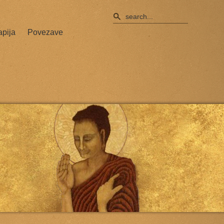
apija
Povezave