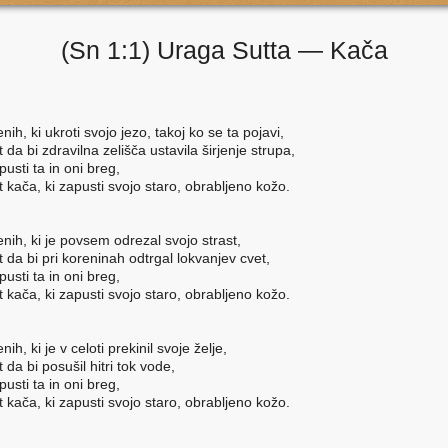
(Sn 1:1) Uraga Sutta — Kača
nih, ki ukroti svojo jezo, takoj ko se ta pojavi,
t da bi zdravilna zelišča ustavila širjenje strupa,
pusti ta in oni breg,
t kača, ki zapusti svojo staro, obrabljeno kožo.
nih, ki je povsem odrezal svojo strast,
t da bi pri koreninah odtrgal lokvanjev cvet,
pusti ta in oni breg,
t kača, ki zapusti svojo staro, obrabljeno kožo.
nih, ki je v celoti prekinil svoje želje,
t da bi posušil hitri tok vode,
pusti ta in oni breg,
t kača, ki zapusti svojo staro, obrabljeno kožo.