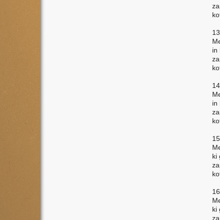
za
ko
13
Me
in
za
ko
14
Me
in
za
ko
15
Me
ki
za
ko
16
Me
ki
za