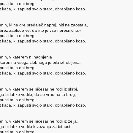
pusti ta in oni breg,
t kača, ki zapusti svojo staro, obrabljeno kožo.
.
nih, ki ne gre predaleč naprej, niti ne zaostaja,
 brez zablode ve, da »to je vse neresnično,«
pusti ta in oni breg,
t kača, ki zapusti svojo staro, obrabljeno kožo.
.
nih, v katerem ni nagnjenja
 korenina vsega zlobnega je bila iztrebljena,
pusti ta in oni breg,
t kača, ki zapusti svojo staro, obrabljeno kožo.
.
nih, v katerem se ničesar ne rodi iz skrbi,
 ga bi lahko vodilo, da se vrne na ta breg,
pusti ta in oni breg,
t kača, ki zapusti svojo staro, obrabljeno kožo.
.
nih, v katerem se ničesar ne rodi iz želja,
 ga bi lahko vodilo k vezanju za bitnost,
pusti ta in oni breg,