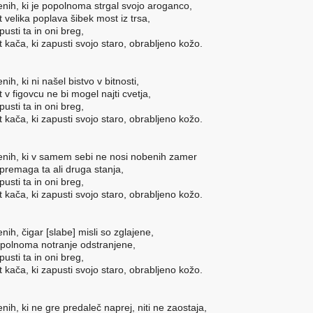
nih, ki je popolnoma strgal svojo aroganco,
t velika poplava šibek most iz trsa,
pusti ta in oni breg,
t kača, ki zapusti svojo staro, obrabljeno kožo.
nih, ki ni našel bistvo v bitnosti,
t v figovcu ne bi mogel najti cvetja,
pusti ta in oni breg,
t kača, ki zapusti svojo staro, obrabljeno kožo.
nih, ki v samem sebi ne nosi nobenih zamer
 premaga ta ali druga stanja,
pusti ta in oni breg,
t kača, ki zapusti svojo staro, obrabljeno kožo.
nih, čigar [slabe] misli so zglajene,
polnoma notranje odstranjene,
pusti ta in oni breg,
t kača, ki zapusti svojo staro, obrabljeno kožo.
nih, ki ne gre predaleč naprej, niti ne zaostaja,