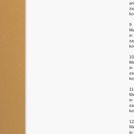
am
za
ko
9.
Me
in
za
ko
10
Me
in
za
ko
11
Me
in
za
ko
12
Me
in