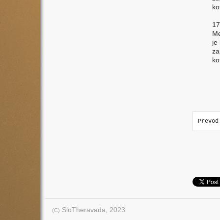
ko
17
Me
je
za
ko
Prevod
SloTheravada, 2023
(C)