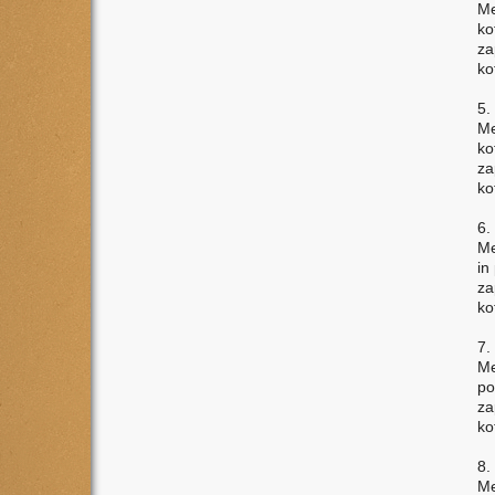
Me
ko
za
ko
5.
Me
ko
za
ko
6.
Me
in
za
ko
7.
Me
po
za
ko
8.
Me