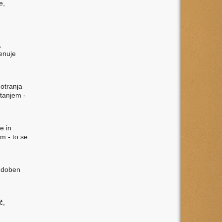
e,
,
menuje
notranja
stanjem -
e in
em - to se
eudoben
č,