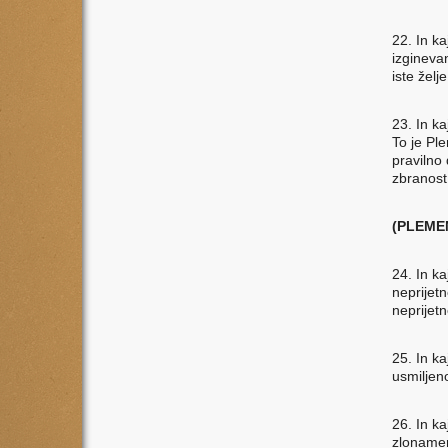
22. In kaj
izginevan
iste želj
23. In kaj
To je Ple
pravilno 
zbranost
(PLEME
24. In kaj
neprijetn
neprijetn
25. In kaj
usmiljeno
26. In kaj
zlonamer