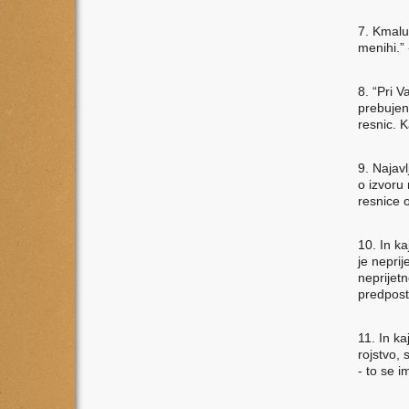
7. Kmalu 
menihi.” 
8. “Pri V
prebujen
resnic. K
9. Najav
o izvoru
resnice o
10. In ka
je neprij
neprijetn
predpost
11. In kaj
rojstvo, 
- to se i