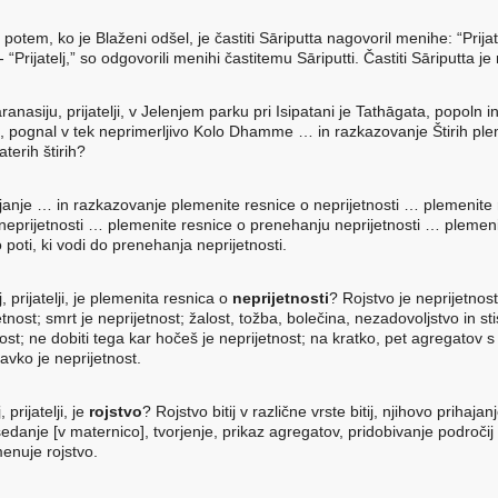
potem, ko je Blaženi odšel, je častiti Sāriputta nagovoril menihe: “Prijate
- “Prijatelj,” so odgovorili menihi častitemu Sāriputti. Častiti Sāriputta je 
aranasiju, prijatelji, v Jelenjem parku pri Isipatani je Tathāgata, popoln 
, pognal v tek neprimerljivo Kolo Dhamme … in razkazovanje Štirih ple
aterih štirih?
ljanje … in razkazovanje plemenite resnice o neprijetnosti … plemenite
 neprijetnosti … plemenite resnice o prenehanju neprijetnosti … plemen
 poti, ki vodi do prenehanja neprijetnosti.
j, prijatelji, je plemenita resnica
o
neprijetnosti
? Rojstvo je neprijetnost
etnost; smrt je neprijetnost; žalost, tožba, bolečina, nezadovoljstvo in st
ost; ne dobiti tega kar hočeš je neprijetnost; na kratko, pet agregatov s
avko je neprijetnost.
, prijatelji, je
rojstvo
? Rojstvo bitij v različne vrste bitij, njihovo prihajan
sedanje [v maternico], tvorjenje, prikaz agregatov, pridobivanje področij
menuje rojstvo.