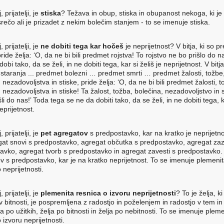
, prijatelji, je
stiska
? Težava in obup, stiska in obupanost nekoga, ki je
rečo ali je prizadet z nekim bolečim stanjem - to se imenuje stiska.
, prijatelji, je
ne dobiti tega kar hočeš
je neprijetnost? V bitja, ki so 
pride želja: ‘O, da ne bi bili predmet rojstva! To rojstvo ne bo prišlo do n
dobi tako, da se želi, in ne dobiti tega, kar si želiš je neprijetnost. V bitja
staranja ... predmet bolezni … predmet smrti … predmet žalosti, tožbe
 nezadovoljstva in stiske, pride želja: ‘O, da ne bi bili predmet žalosti, t
 nezadovoljstva in stiske! Ta žalost, tožba, bolečina, nezadovoljstvo in 
li do nas!’ Toda tega se ne da dobiti tako, da se želi, in ne dobiti tega, k
neprijetnost.
, prijatelji, je
pet agregatov
s predpostavko, kar na kratko je neprijetn
gat snovi s predpostavko, agregat občutka s predpostavko, agregat za
avko, agregat tvorb s predpostavko in agregat zavesti s predpostavko. 
v s predpostavko, kar je na kratko neprijetnost. To se imenuje plemeni
 neprijetnosti.
, prijatelji, je
plemenita resnica o izvoru neprijetnosti
? To je želja, k
v bitnosti, je pospremljena z radostjo in poželenjem in radostjo v tem i
lja po užitkih, želja po bitnosti in želja po nebitnosti. To se imenuje plem
 izvoru neprijetnosti.