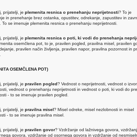
, prijatelji, je
plemenita resnica o prenehanju neprijetnosti
? To je
je in prenehanje brez ostanka, opustitev, odrekanje, zapustitev in zavrn
e. To se imenuje plemenita resnica o prenehanju neprijetnosti.
, prijatelji, je
plemenita resnica o poti, ki vodi do prenehanja neprij
menita osemčlena pot, to je, pravilen pogled, pravilna misel, pravilen g
dejanje, pravilen način življenja, pravilen napor, pravilna pozornost in p
.
NITA OSEMČLENA POT)
, prijatelji, je
pravilen pogled
? Vednost o neprijetnosti, vednost o izvo
osti, vednost o prenehanju neprijetnosti in vednost o poti, ki vodi do p
osti - to se imenuje pravilen pogled.
, prijatelji, je
pravilna misel
? Misel odreke, misel nezlobnosti in misel
sti - to se imenuje pravilna misel.
, prijatelji, je
pravilen govor
? Vzdržanje od lažnivega govora, vzdržan
nega govora, vzdržanje od osornega govora in vzdržanje od nesmise