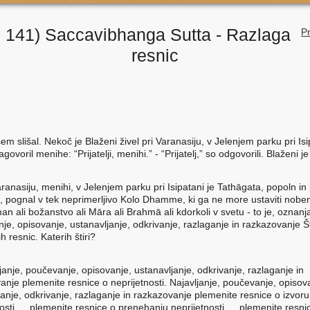
 141) Saccavibhanga Sutta - Razlaga
Pr
resnic
em slišal. Nekoč je Blaženi živel pri Varanasiju, v Jelenjem parku pri Isi
govoril menihe: “Prijatelji, menihi.” - “Prijatelj,” so odgovorili. Blaženi je
aranasiju, menihi, v Jelenjem parku pri Isipatani je Tathāgata, popoln i
, pognal v tek neprimerljivo Kolo Dhamme, ki ga ne more ustaviti nobe
an ali božanstvo ali Māra ali Brahmā ali kdorkoli v svetu - to je, oznanj
je, opisovanje, ustanavljanje, odkrivanje, razlaganje in razkazovanje Št
h resnic. Katerih štiri?
janje, poučevanje, opisovanje, ustanavljanje, odkrivanje, razlaganje in
anje plemenite resnice o neprijetnosti. Najavljanje, poučevanje, opisov
janje, odkrivanje, razlaganje in razkazovanje plemenite resnice o izvoru
nosti … plemenite resnice o prenehanju neprijetnosti … plemenite resnic