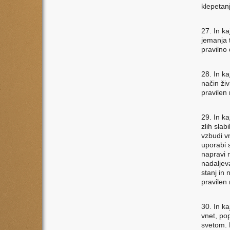
klepetanj
27. In kaj
jemanja 
pravilno 
28. In kaj
način živ
pravilen 
29. In kaj
zlih slab
vzbudi v
uporabi 
napravi 
nadaljeva
stanj in 
pravilen
30. In kaj
vnet, po
svetom. 