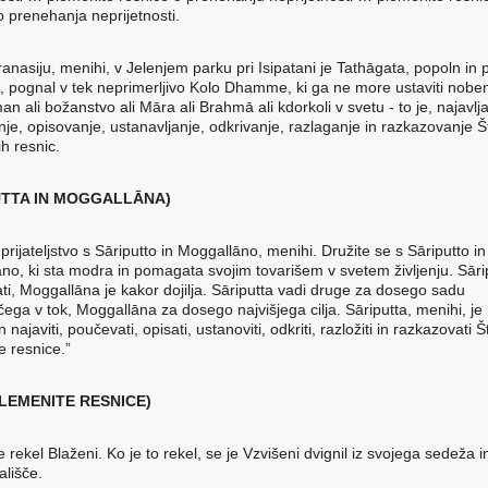
o prenehanja neprijetnosti.
ranasiju, menihi, v Jelenjem parku pri Isipatani je Tathāgata, popoln in
, pognal v tek neprimerljivo Kolo Dhamme, ki ga ne more ustaviti nobe
an ali božanstvo ali Māra ali Brahmā ali kdorkoli v svetu - to je, najavlja
je, opisovanje, ustanavljanje, odkrivanje, razlaganje in razkazovanje Št
h resnic.
UTTA IN MOGGALLᾹNA)
 prijateljstvo s Sāriputto in Moggallāno, menihi. Družite se s Sāriputto in
no, ki sta modra in pomagata svojim tovarišem v svetem življenju. Sārip
ti, Moggallāna je kakor dojilja. Sāriputta vadi druge za dosego sadu
čega v tok, Moggallāna za dosego najvišjega cilja. Sāriputta, menihi, je
najaviti, poučevati, opisati, ustanoviti, odkriti, razložiti in razkazovati Št
e resnice.”
PLEMENITE RESNICE)
e rekel Blaženi. Ko je to rekel, se je Vzvišeni dvignil iz svojega sedeža i
ališče.