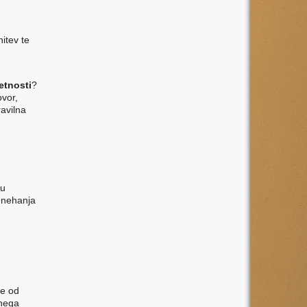
itev te
etnosti
?
ovor,
ravilna
ru
renehanja
je od
lnega