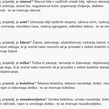
, prijatelji, je
starost
? Starost bitij v različnih vrstah bitij, njihovo staranj
t zobovja, sivost las, nagubanost kože, pojemanje življenja, slabitev
sti - to se imenuje starost.
, prijatelji, je
smrt
? Umiranje bitij različnih stopenj, njihova smrt, razkroj
, umiranje, dovršitev časa, razkroj agregatov, odložitev telesa - to se i
, prijatelji, je
žalost
? Žalost, žalovanje, užaloščenost, notranja žalost, 
nost nekoga, ki je srečal neko nesrečo ali je prizadet z nekim bolečim 
nuje žalost.
, prijatelji, je
tožba
? Tožba in jokanje, tarnanje in žalovanje, objokovanj
je tega, ki je srečal neko nesrečo ali je prizadet z nekim bolečim stanj
objokovanje.
, prijatelji, je
bolečina
? Telesna bolečina, telesno neudobje, boleč, n
ojen iz telesnega dotika - to se imenuje bolečina.
, prijatelji, je
nezadovoljstvo
? Umska bolečina, umsko neudobje, bole
 občutek, rojen iz umskega dotika - to se imenuje nezadovoljstvo.