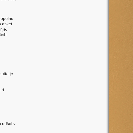
 popolno
n asket
nje,
irih
utta je
iri
n odšel v