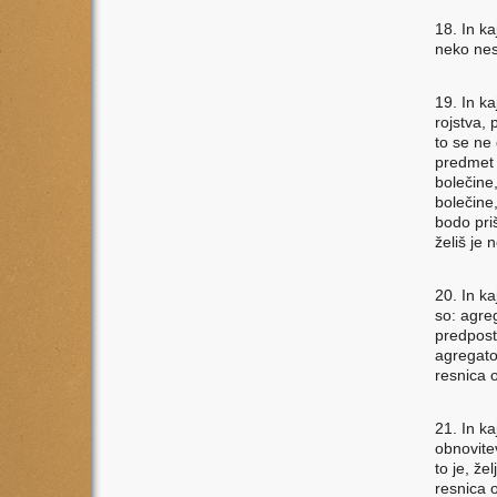
18. In kaj
neko nes
19. In kaj
rojstva, 
to se ne 
predmet 
bolečine,
bolečine,
bodo priš
želiš je 
20. In kaj
so: agre
predpost
agregato
resnica o
21. In kaj
obnovite
to je, že
resnica o