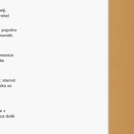
lji,
rekel:
in popolno
menitih
 resnice
ite
; starost
iska so
je v
 za dotik