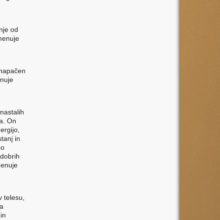
anje od
imenuje
l napačen
enuje
nastalih
va. On
ergijo,
tanj in
po
 dobrih
menuje
 telesu,
za
in