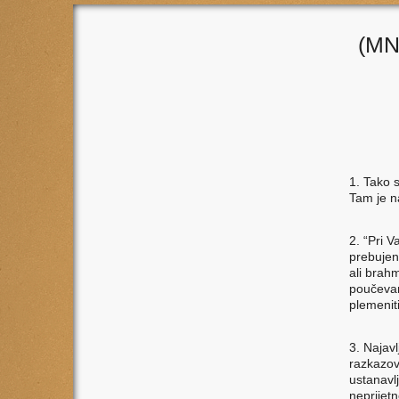
(MN
1. Tako s
Tam je na
2. “Pri V
prebujen
ali brahm
poučevan
plemeniti
3. Najavl
razkazov
ustanavl
neprijet