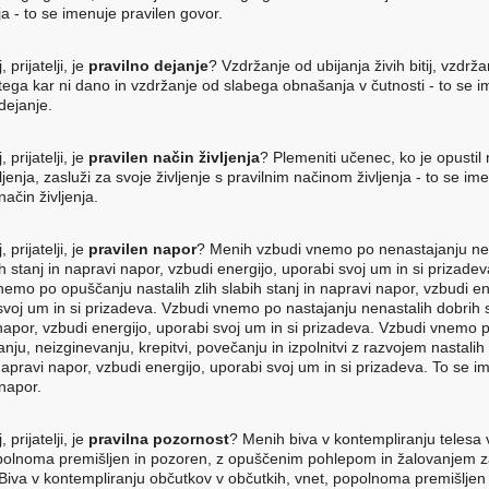
a - to se imenuje pravilen govor.
, prijatelji, je
pravilno dejanje
? Vzdržanje od ubijanja živih bitij, vzdrž
tega kar ni dano in vzdržanje od slabega obnašanja v čutnosti - to se 
dejanje.
, prijatelji, je
pravilen način življenja
? Plemeniti učenec, ko je opusti
ljenja, zasluži za svoje življenje s pravilnim načinom življenja - to se im
način življenja.
, prijatelji, je
pravilen napor
? Menih vzbudi vnemo po nenastajanju ne
ih stanj in napravi napor, vzbudi energijo, uporabi svoj um in si prizade
nemo po opuščanju nastalih zlih slabih stanj in napravi napor, vzbudi en
svoj um in si prizadeva. Vzbudi vnemo po nastajanju nenastalih dobrih s
napor, vzbudi energijo, uporabi svoj um in si prizadeva. Vzbudi vnemo 
nju, neizginevanju, krepitvi, povečanju in izpolnitvi z razvojem nastalih
napravi napor, vzbudi energijo, uporabi svoj um in si prizadeva. To se i
 napor.
, prijatelji, je
pravilna pozornost
? Menih biva v kontempliranju telesa v
polnoma premišljen in pozoren, z opuščenim pohlepom in žalovanjem 
Biva v kontempliranju občutkov v občutkih, vnet, popolnoma premišljen 