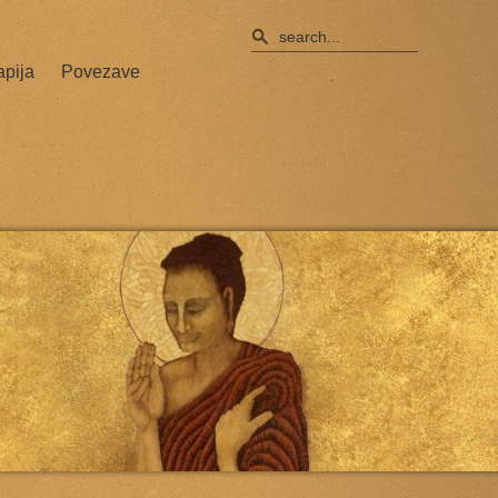
apija
Povezave