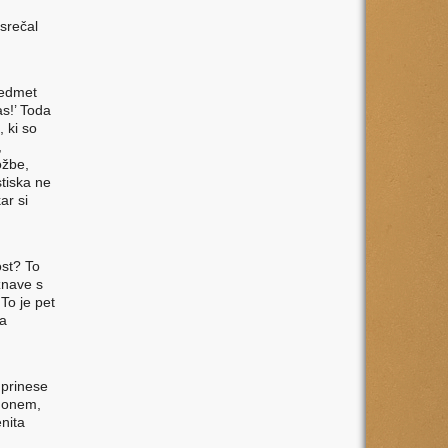
 srečal
predmet
as!’ Toda
, ki so
,
ožbe,
stiska ne
ar si
ost? To
znave s
To je pet
ta
i prinese
n onem,
enita