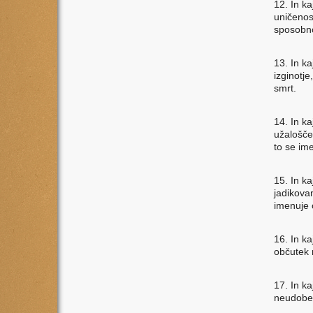
12. In kaj
uničenos
sposobno
13. In kaj
izginotje
smrt.
14. In kaj
užalošče
to se ime
15. In kaj
jadikovan
imenuje 
16. In kaj
občutek r
17. In kaj
neudoben