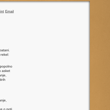
int
Email
patani.
 rekel:
n popolno
n asket
anje,
irih
anje,
e o poti,