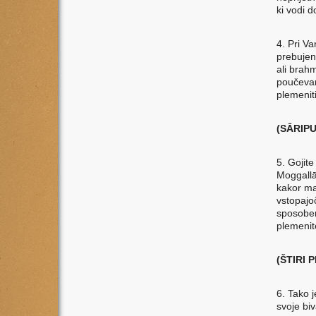
ki vodi d
4. Pri Va
prebujen
ali brahm
poučevan
plemeniti
(SᾹRIP
5. Gojite
Moggallā
kakor ma
vstopajo
sposoben 
plemenit
(ŠTIRI 
6. Tako j
svoje biv