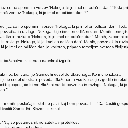
j, jaz se ne spomnim verzov ‘Nekoga, ki je imel en odličen dan’.’ Toda prija
mniš verzov ‘Nekoga, ki je imel en odličen dan’’?”
tudi jaz se ne spomnim verzov ‘Nekoga, ki je imel en odličen dan’. Tod
povzetka in razlage ‘Nekoga, ki je imel en odličen dan.’ Menih, temeljit
vzetka in razlage ‘Nekoga, ki je imel en odličen dan’. Menih, zapomni si
 in razlago ‘Nekoga, ki je imel en odličen dan’. Menih, povzetek in razl
ki je imel en odličen dan’ je koristen, pripada temeljem svetega življenj
lo božanstvo, ki je nato naenkrat izginilo.
 bila noč končana, je Samiddhi odšel do Blaženega. Ko mu je izkazal
je je sedel ob stran, povedal Blaženemu vse kar se je zgodilo in rekel: 
stiti gospod, če bi me Blaženi naučil povzetka in razlage ‘Nekoga, ki je
an.’”
, menih, poslušaj in skrbno pazi, kaj bom povedal.” - “Da, častiti gospo
 častiti Samiddhi. Blaženi je rekel:
. “Naj se posameznik ne zateka v preteklost
li goji up v prihodnost,