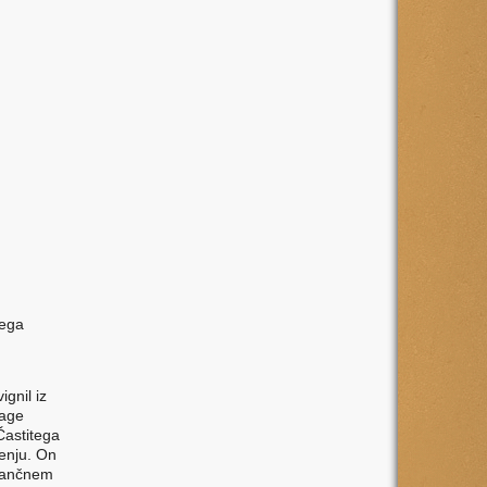
jega
ignil iz
lage
Častitega
jenju. On
atančnem