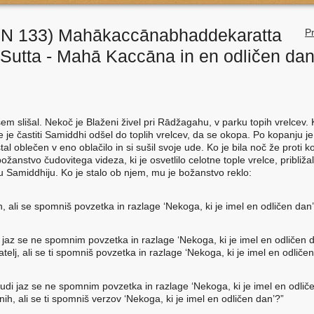
N 133) Mahākaccānabhaddekaratta
Pr
Sutta - Mahā Kaccāna in en odličen da
em slišal. Nekoč je Blaženi živel pri Rādžagahu, v parku topih vrelcev. K
e je častiti Samiddhi odšel do toplih vrelcev, da se okopa. Po kopanju je
tal oblečen v eno oblačilo in si sušil svoje ude. Ko je bila noč že proti k
ožanstvo čudovitega videza, ki je osvetlilo celotne tople vrelce, približa
u Samiddhiju. Ko je stalo ob njem, mu je božanstvo reklo:
h, ali se spomniš povzetka in razlage ‘Nekoga, ki je imel en odličen dan
j, jaz se ne spomnim povzetka in razlage ‘Nekoga, ki je imel en odličen d
atelj, ali se ti spomniš povzetka in razlage ‘Nekoga, ki je imel en odliče
tudi jaz se ne spomnim povzetka in razlage ‘Nekoga, ki je imel en odliče
ih, ali se ti spomniš verzov ‘Nekoga, ki je imel en odličen dan’?”