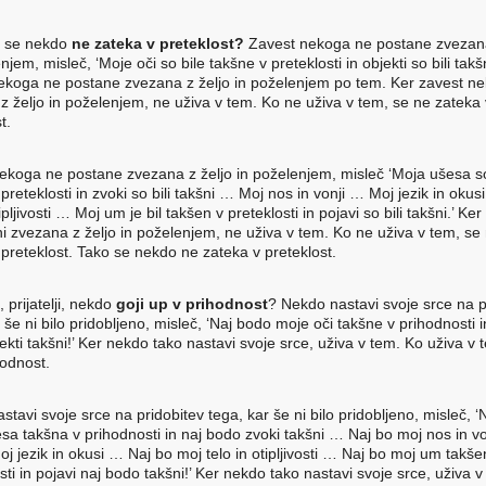
 se nekdo
ne zateka v preteklost?
Zavest nekoga ne postane zvezana
njem, misleč, ‘Moje oči so bile takšne v preteklosti in objekti so bili takšn
ekoga ne postane zvezana z željo in poželenjem po tem. Ker zavest ne
z željo in poželenjem, ne uživa v tem. Ko ne uživa v tem, se ne zateka 
t.
ekoga ne postane zvezana z željo in poželenjem, misleč ‘Moja ušesa so
preteklosti in zvoki so bili takšni … Moj nos in vonji … Moj jezik in oku
tipljivosti … Moj um je bil takšen v preteklosti in pojavi so bili takšni.’ Ke
i zvezana z željo in poželenjem, ne uživa v tem. Ko ne uživa v tem, se
 preteklost. Tako se nekdo ne zateka v preteklost.
 prijatelji, nekdo
goji up v prihodnost
? Nekdo nastavi svoje srce na p
 še ni bilo pridobljeno, misleč, ‘Naj bodo moje oči takšne v prihodnosti i
kti takšni!’ Ker nekdo tako nastavi svoje srce, uživa v tem. Ko uživa v t
hodnost.
tavi svoje srce na pridobitev tega, kar še ni bilo pridobljeno, misleč, 
sa takšna v prihodnosti in naj bodo zvoki takšni … Naj bo moj nos in v
j jezik in okusi … Naj bo moj telo in otipljivosti … Naj bo moj um takše
ti in pojavi naj bodo takšni!’ Ker nekdo tako nastavi svoje srce, uživa 