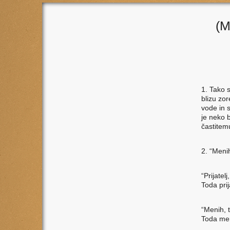
(M
1. Tako s
blizu zor
vode in s
je neko b
častitem
2. “Meni
“Prijatel
Toda prij
“Menih, 
Toda men