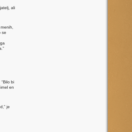
telj, ali
a menih,
o se
aga
a.”
“Bilo bi
 imel en
d,” je