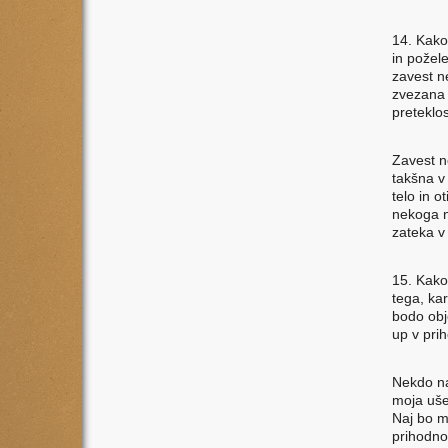
14. Kako
in požele
zavest n
zvezana 
preteklos
Zavest n
takšna v 
telo in o
nekoga n
zateka v
15. Kako,
tega, kar
bodo obje
up v pri
Nekdo nas
moja uše
Naj bo mo
prihodnos