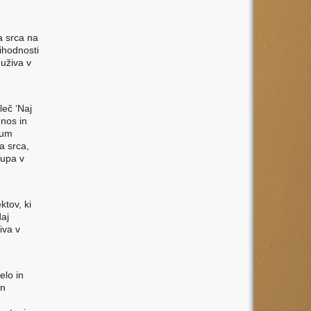
a srca na
rihodnosti
 uživa v
leč ‘Naj
 nos in
 um
a srca,
 upa v
ktov, ki
daj
iva v
elo in
in