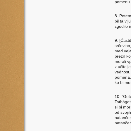
pomenu.
8. Potem
bil ta vl
zgodilo i
9. [Časti
srčevino,
med vejam
prezrl ko
morali v
z učitelj
vednost, 
pomena, 
ko bi mo
10. “Goto
Tathāgat
si bi mor
od svoji
natančen
natančen