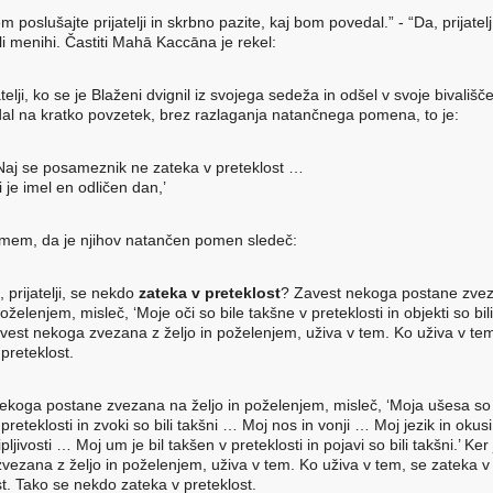
m poslušajte prijatelji in skrbno pazite, kaj bom povedal.” - “Da, prijatelj
li menihi. Častiti Mahā Kaccāna je rekel:
atelji, ko se je Blaženi dvignil iz svojega sedeža in odšel v svoje bivališč
dal na kratko povzetek, brez razlaganja natančnega pomena, to je:
Naj se posameznik ne zateka v preteklost …
i je imel en odličen dan,’
mem, da je njihov natančen pomen sledeč:
 prijatelji, se nekdo
zateka v preteklost
? Zavest nekoga postane zve
poželenjem, misleč, ‘Moje oči so bile takšne v preteklosti in objekti so bili
avest nekoga zvezana z željo in poželenjem, uživa v tem. Ko uživa v te
preteklost.
ekoga postane zvezana na željo in poželenjem, misleč, ‘Moja ušesa so 
preteklosti in zvoki so bili takšni … Moj nos in vonji … Moj jezik in oku
tipljivosti … Moj um je bil takšen v preteklosti in pojavi so bili takšni.’ Ker
vezana z željo in poželenjem, uživa v tem. Ko uživa v tem, se zateka v
st. Tako se nekdo zateka v preteklost.