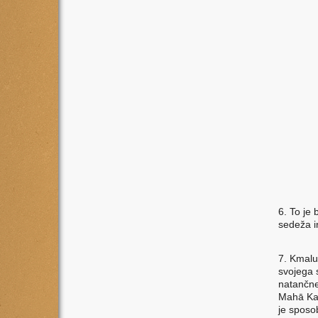
k
i
N
v
n
n
D
j
K
t
v
n
j
k
6. To je 
sedeža in
7. Kmalu 
svojega 
natančne
Mahā Kacc
je sposo