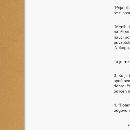
“Prijatel
se ti spo
“Menih, 
nauči se 
nauči po
povzetek
‘Nekoga, 
To je rek
3. Ko je
spoštovan
dobro, ča
odličen d
4. “Potem
odgovoril
5
a