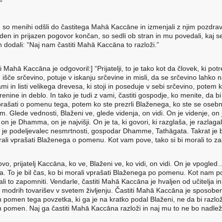
”
 so menihi odšli do častitega Mahā Kaccāne in izmenjali z njim pozdrav
juden in prijazen pogovor končan, so sedli ob stran in mu povedali, kaj se
n dodali: “Naj nam častiti Mahā Kaccāna to razloži.”
ti Mahā Kaccāna je odgovoril:] “Prijatelji, to je tako kot da človek, ki pot
 išče srčevino, potuje v iskanju srčevine in misli, da se srčevino lahko 
i in listi velikega drevesa, ki stoji in poseduje v sebi srčevino, potem k
renine in deblo. In tako je tudi z vami, častiti gospodje, ko menite, da b
prašati o pomenu tega, potem ko ste prezrli Blaženega, ko ste se osebn
em. Glede vednosti, Blaženi ve, glede videnja, on vidi. On je videnje, on 
on je Dhamma, on je najvišji. On je ta, ki govori, ki razglaša, je razlaga
je podeljevalec nesmrtnosti, gospodar Dhamme, Tathāgata. Takrat je bi
rali vprašati Blaženega o pomenu. Kot vam pove, tako si bi morali to za
vo, prijatelj Kaccāna, ko ve, Blaženi ve, ko vidi, on vidi. On je vpogled
a. To je bil čas, ko bi morali vprašati Blaženega po pomenu. Kot nam p
ali to zapomniti. Vendarle, častiti Mahā Kaccāna je hvaljen od učitelja i
h modrih tovarišev v svetem življenju. Častiti Mahā Kaccāna je sposoben 
 pomen tega povzetka, ki ga je na kratko podal Blaženi, ne da bi razlož
 pomen. Naj ga častiti Mahā Kaccāna razloži in naj mu to ne bo nadlež