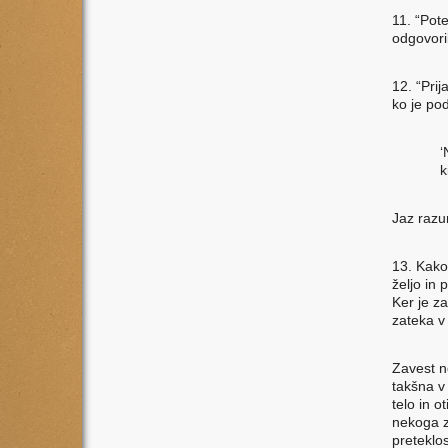
11. “Pote
odgovori
12. “Prij
ko je po
‘
k
Jaz razu
13. Kako,
željo in 
Ker je z
zateka v 
Zavest n
takšna v 
telo in o
nekoga z
preteklo