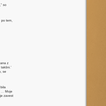
,” so
e po tem,
zana z
 takšni.’
m, se
bila
si … Moje
 je zavest