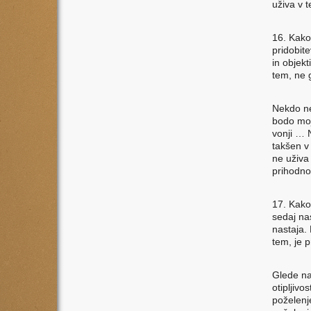
uživa v 
16. Kako,
pridobite
in objekt
tem, ne 
Nekdo ne 
bodo moj
vonji … N
takšen v 
ne uživa
prihodno
17. Kako
sedaj na
nastaja.
tem, je 
Glede na
otipljivo
poželenj