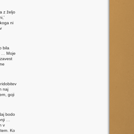
 z željo
i,’
koga ni
v
 bila
si … Moje
r zavest
 ne
ridobitev
n naj
em, goji
‘Naj bodo
onji …
n v
v tem. Ko