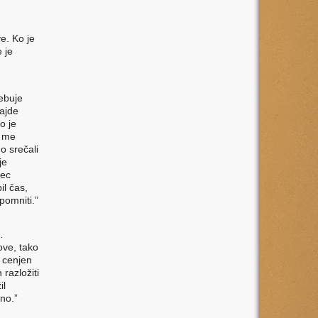
e. Ko je
 je
rebuje
najde
o je
i me
o srečali
je
lec
l čas,
pomniti.”
…
ove, tako
n cenjen
razložiti
il
no.”