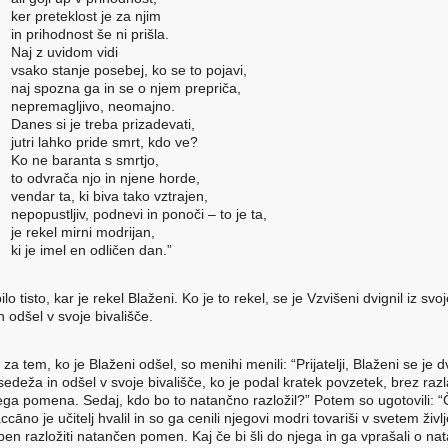
er preteklost je za njim
n prihodnost še ni prišla.
aj z uvidom vidi
sako stanje posebej, ko se to pojavi,
aj spozna ga in se o njem prepriča,
epremagljivo, neomajno.
anes si je treba prizadevati,
utri lahko pride smrt, kdo ve?
o ne baranta s smrtjo,
o odvrača njo in njene horde,
endar ta, ki biva tako vztrajen,
epopustljiv, podnevi in ponoči – to je ta,
e rekel mirni modrijan,
i je imel en odličen dan.”
bilo tisto, kar je rekel Blaženi. Ko je to rekel, se je Vzvišeni dvignil iz svo
 odšel v svoje bivališče.
za tem, ko je Blaženi odšel, so menihi menili: “Prijatelji, Blaženi se je dv
sedeža in odšel v svoje bivališče, ko je podal kratek povzetek, brez raz
ga pomena. Sedaj, kdo bo to natančno razložil?” Potem so ugotovili: “
āno je učitelj hvalil in so ga cenili njegovi modri tovariši v svetem živl
ben razložiti natančen pomen. Kaj če bi šli do njega in ga vprašali o n