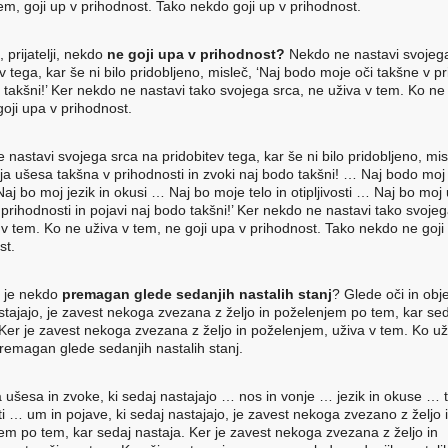
tem, goji up v prihodnost. Tako nekdo goji up v prihodnost.
 prijatelji, nekdo
ne goji upa v prihodnost?
Nekdo ne nastavi svojeg
v tega, kar še ni bilo pridobljeno, misleč, ‘Naj bodo moje oči takšne v p
i takšni!’ Ker nekdo ne nastavi tako svojega srca, ne uživa v tem. Ko ne
goji upa v prihodnost.
nastavi svojega srca na pridobitev tega, kar še ni bilo pridobljeno, mis
a ušesa takšna v prihodnosti in zvoki naj bodo takšni! … Naj bodo moj
aj bo moj jezik in okusi … Naj bo moje telo in otipljivosti … Naj bo moj
prihodnosti in pojavi naj bodo takšni!’ Ker nekdo ne nastavi tako svojeg
 v tem. Ko ne uživa v tem, ne goji upa v prihodnost. Tako nekdo ne goji
st.
 je nekdo
premagan glede sedanjih nastalih stanj
? Glede oči in obje
stajajo, je zavest nekoga zvezana z željo in poželenjem po tem, kar se
 Ker je zavest nekoga zvezana z željo in poželenjem, uživa v tem. Ko už
premagan glede sedanjih nastalih stanj.
 ušesa in zvoke, ki sedaj nastajajo … nos in vonje … jezik in okuse … t
sti … um in pojave, ki sedaj nastajajo, je zavest nekoga zvezano z željo 
em po tem, kar sedaj nastaja. Ker je zavest nekoga zvezana z željo in