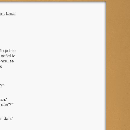
int
Email
n
o je bilo
 odšel iz
oncu, se
lo
’?”
an.’
n dan’?”
n dan.’