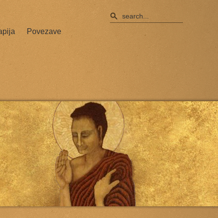
apija
Povezave