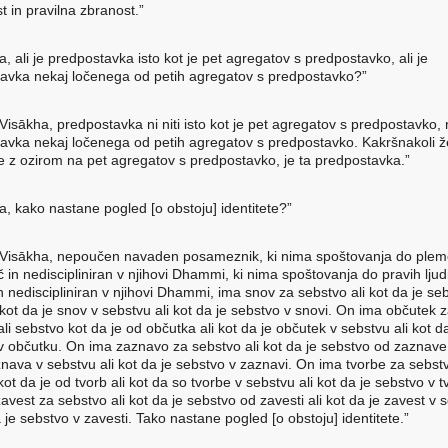
t in pravilna zbranost.”
, ali je predpostavka isto kot je pet agregatov s predpostavko, ali je
avka nekaj ločenega od petih agregatov s predpostavko?”
j Visākha, predpostavka ni niti isto kot je pet agregatov s predpostavko, n
avka nekaj ločenega od petih agregatov s predpostavko. Kakršnakoli že
e z ozirom na pet agregatov s predpostavko, je ta predpostavka.”
a, kako nastane pogled [o obstoju] identitete?”
lj Visākha, nepoučen navaden posameznik, ki nima spoštovanja do pleme
 in nediscipliniran v njihovi Dhammi, ki nima spoštovanja do pravih ljudi
n nediscipliniran v njihovi Dhammi, ima snov za sebstvo ali kot da je se
 kot da je snov v sebstvu ali kot da je sebstvo v snovi. On ima občutek 
li sebstvo kot da je od občutka ali kot da je občutek v sebstvu ali kot da
v občutku. On ima zaznavo za sebstvo ali kot da je sebstvo od zaznave 
znava v sebstvu ali kot da je sebstvo v zaznavi. On ima tvorbe za sebstv
ot da je od tvorb ali kot da so tvorbe v sebstvu ali kot da je sebstvo v 
vest za sebstvo ali kot da je sebstvo od zavesti ali kot da je zavest v 
a je sebstvo v zavesti. Tako nastane pogled [o obstoju] identitete.”