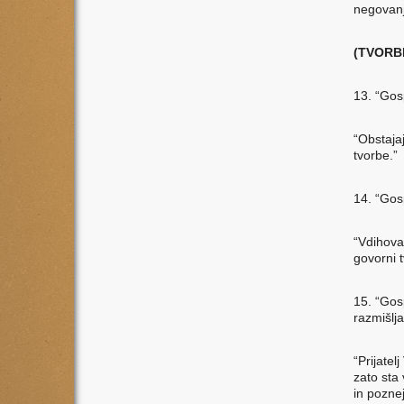
negovanje
(TVORB
13. “Gos
“Obstajaj
tvorbe.”
14. “Gos
“Vdihovan
govorni t
15. “Gosp
razmišlj
“Prijatel
zato sta 
in poznej