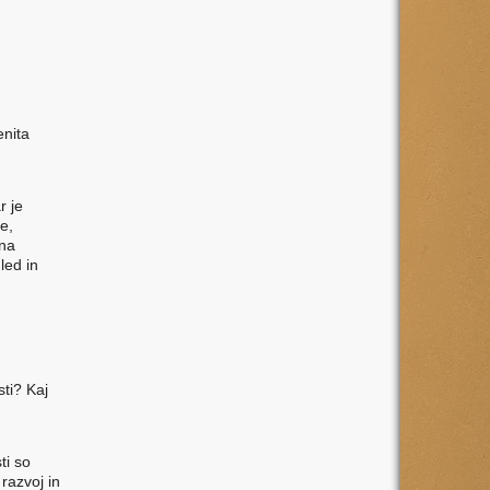
enita
r je
e,
lna
led in
ti? Kaj
ti so
razvoj in