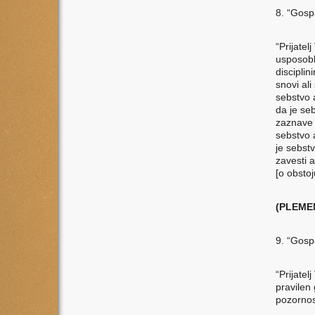
8. “Gosp
“Prijatel
usposoblj
discipli
snovi ali
sebstvo 
da je se
zaznave 
sebstvo a
je sebst
zavesti a
[o obstoj
(PLEME
9. “Gosp
“Prijatel
pravilen 
pozornos