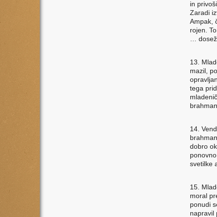
in privo
Zaradi i
Ampak, č
rojen. To
… dosežk
13. Mlad
mazil, po
opravlja
tega pri
mladenič,
brahma
14. Vend
brahmano
dobro ok
ponovno 
svetilke
15. Mlad
moral pre
ponudi s
napravil 