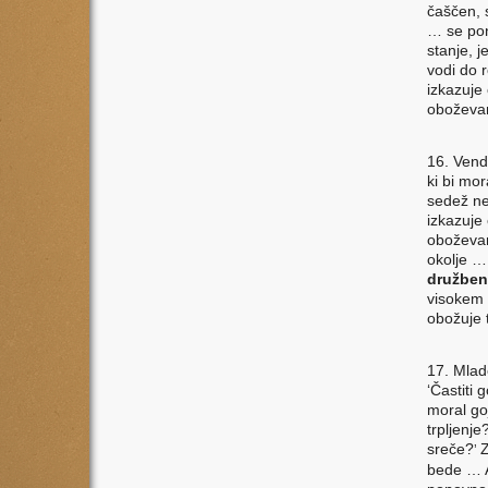
čaščen, 
… se pon
stanje, j
vodi do r
izkazuje 
oboževa
16. Vend
ki bi mor
sedež nek
izkazuje 
oboževan
okolje …
družbeni
visokem d
obožuje 
17. Mlad
‘Častiti 
moral go
trpljenj
sreče?
Z
’
bede … A