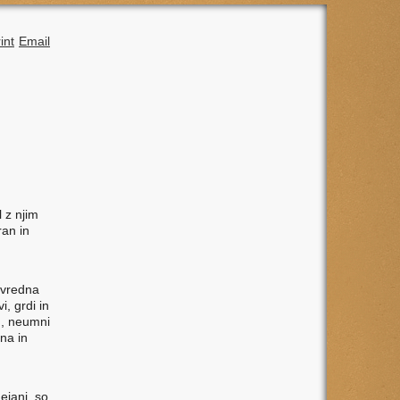
int
Email
 z njim
ran in
njvredna
i, grdi in
an, neumni
dna in
dejanj, so