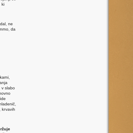
 ki
dal, ne
hammo, da
okami,
janja
 v slabo
onovno
ride
mladenič,
, krvavih
ržuje