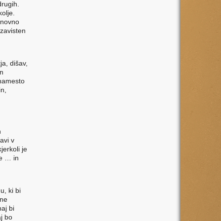
drugih.
olje.
ponovno
 zavisten
ja, dišav,
in
 namesto
in,
n
avi v
kjerkoli je
ne … in
, ki bi
 ne
aj bi
aj bo