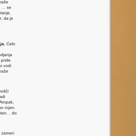
 kaže
a … se
tanje,
r, da je
ja.
Celo
vljanja
 pride
ki vodi
 kaže
vošči
adi
… Ampak,
no rojen.
visten… do
e zameri