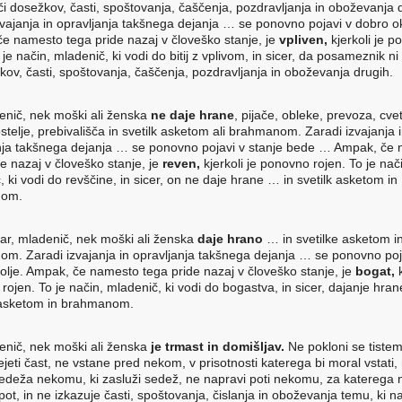
šči dosežkov, časti, spoštovanja, čaščenja, pozdravljanja in oboževanja 
zvajanja in opravljanja takšnega dejanja … se ponovno pojavi v dobro ok
e namesto tega pride nazaj v človeško stanje, je
vpliven,
kjerkoli je 
 je način, mladenič, ki vodi do bitij z vplivom, in sicer, da posameznik ni
ov, časti, spoštovanja, čaščenja, pozdravljanja in oboževanja drugih.
enič, nek moški ali ženska
ne daje
hrane
, pijače, obleke, prevoza, cvet
stelje, prebivališča in svetilk asketom ali brahmanom. Zaradi izvajanja 
nja takšnega dejanja … se ponovno pojavi v stanje bede … Ampak, če
de nazaj v človeško stanje, je
reven,
kjerkoli je ponovno rojen. To je nač
 ki vodi do revščine, in sicer, on ne daje hrane … in svetilk asketom in
nom.
ar, mladenič, nek moški ali ženska
daje hrano
… in svetilke asketom i
m. Zaradi izvajanja in opravljanja takšnega dejanja … se ponovno poj
olje. Ampak, če namesto tega pride nazaj v človeško stanje, je
bogat,
rojen. To je način, mladenič, ki vodi do bogastva, in sicer, dajanje hra
 asketom in brahmanom.
enič, nek moški ali ženska
je trmast in domišljav.
Ne pokloni se tistemu
jeti čast, ne vstane pred nekom, v prisotnosti katerega bi moral vstati,
edeža nekomu, ki zasluži sedež, ne napravi poti nekomu, za katerega n
pot, in ne izkazuje časti, spoštovanja, čislanja in oboževanja temu, ki n