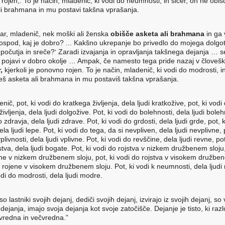
ojen,. To je način, mladenič, ki vodi do neumnosti, in sicer, on ne obiš
li brahmana in mu postavi takšna vprašanja.
ar, mladenič, nek moški ali ženska
obišče asketa ali brahmana
in ga 
 gospod, kaj je dobro? ... Kakšno ukrepanje bo privedlo do mojega dolgo
počutja in sreče?
Zaradi izvajanja in opravljanja takšnega dejanja … s
’
pojavi v dobro okolje … Ampak, če namesto tega pride nazaj v človešk
,
kjerkoli je ponovno rojen. To je način, mladenič, ki vodi do modrosti, in
eš asketa ali brahmana in mu postaviš takšna vprašanja.
nič, pot, ki vodi do kratkega življenja, dela ljudi kratkožive, pot, ki vodi
ivljenja, dela ljudi dolgožive. Pot, ki vodi do bolehnosti, dela ljudi boleh
o zdravja, dela ljudi zdrave. Pot, ki vodi do grdosti, dela ljudi grde, pot, 
ela ljudi lepe. Pot, ki vodi do tega, da si nevpliven, dela ljudi nevplivne, 
plivnosti, dela ljudi vplivne. Pot, ki vodi do revščine, dela ljudi revne, pot
tva, dela ljudi bogate. Pot, ki vodi do rojstva v nizkem družbenem sloju
jene v nizkem družbenem sloju, pot, ki vodi do rojstva v visokem družben
di rojene v visokem družbenem sloju. Pot, ki vodi k neumnosti, dela ljud
odi do modrosti, dela ljudi modre.
 so lastniki svojih dejanj, dediči svojih dejanj, izvirajo iz svojih dejanj, so
dejanja, imajo svoja dejanja kot svoje zatočišče. Dejanje je tisto, ki razlo
vredna in večvredna.”