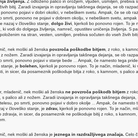
ja življenja.
Z odloženo palico in orožjem, vljuden, usmiljen, prebiva 
ivih bitij. Zaradi izvajanja in opravljanju takšnega dejanja, se ob razpa
, ponovno pojavi v dobri okolici, v nebeškem svetu. Ampak, če se ob r
po smrti, ponovno ne pojavi v dobrem okolju, v nebeškem svetu, ampa
de nazaj v človeško stanje,
dolgo živi
, kjerkoli bo ponovno rojen. To je 
 ki vodi do dolgega življenja, namreč, opustitev uničenja življenja. S pal
oloženim na stran, vesten, usmiljen, prebiva sočuten do vseh živih bitij
nič, nek moški ali ženska
povzroča poškodbe bitjem
, z roko, s kamn
li z nožem. Zaradi izvajanja in opravljanja takšnega dejanja, se ob razp
po smrti, ponovno pojavi v stanje bede ... Ampak, če namesto tega pride
 stanje, je
bolehen,
kjerkoli je ponovno rojen. To je način, mladenič, ki
i, in sicer, da posameznik poškoduje bitja z roko, s kamnom, s palico al
r, mladenič, nek moški ali ženska
ne povzroča poškodb bitjem
z roko
s palico ali z nožem. Zaradi izvajanja in opravljanja takšnega dejanja,
telesu, po smrti, ponovno pojavi v dobro okolje ... Ampak, če namesto 
aj v človeško stanje, je
zdrav,
kjerkoli je ponovno rojen. To je način, m
o zdravja, in sicer, da posameznik ne poškoduje bitij z roko, s kamnom, 
žem.
nič, nek moški ali ženska je
jeznega in razdražljivega značaja.
Celo če