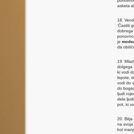
ponovno r
asketa a
18. Vend
‘Častiti
dobrega 
ponovno 
je
moder
da obišč
19. Mlade
dolgega ž
ki vodi d
lepote, d
vodi do v
do bogas
ljudi ro
dela lju
pot, ki v
20. Bitja
na svoja 
kot manj