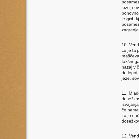
posamezn
jezo, so
ponovno 
je
grd,
k
posamezn
zagrenje
10. Vend
če je ta
maščeval
takšnega
nazaj v 
do lepot
jeze, sov
11. Mlad
dosežkov
izvajanj
če names
To je nač
dosežkov
12. Vend