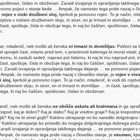
spoštovan, čislan in oboževan. Zaradi izvajanja in opravljanja takšnega
ovno pojavi v stanje bede … Ampak, če namesto tega pride nazaj v č
e
rojen v nizki družbeni sloj,
kjerkoli je ponovno rojen. To je način, mla
ojstva v nizkem družbenem sloju, in sicer, on je trmast in domišljav … i
časti, spoštuje, čisla in obožuje tega, ki naj bo čaščen, spoštovan, čisla
n.
ar, mladenič, nek moški ali ženska
ni trmast in domišljav.
Pokloni se t
al sprejeti čast, vstane pred tem, v prisotnosti katerega bi moral vstati,
omu, ki zasluži sedež, napravi pot tistemu, ki naj bi mu napravil pot, i
čast, spoštuje, čisla in obožuje tega, ki naj bo čaščen, spoštovan, čislan
. Zaradi izvajanja in opravljanja takšnega dejanja … se ponovno pojav
 Ampak, če namesto tega pride nazaj v človeško stanje, je
rojen v viso
 sloj,
kjerkoli je ponovno rojen. To je način, mladenič, ki vodi do rojstv
ružbenem sloju, in sicer, on ni trmast in domišljav … in časti, spoštuje, 
tega, ki naj bo čaščen, spoštovan, čislan in oboževan.
enič, nek moški ali ženska
ne obišče asketa ali brahmana
in ga vpra
gospod, kaj je dobro? Kaj je slabo? Kaj je vredno graje? Kaj je krepostno
jiti? Kaj ne bi smel gojiti? Kakšno ukrepanje mi bo naredilo dolgotrajno
e? Kakšno ukrepanje bo privedlo do mojega dolgotrajnega dobrega počut
aradi izvajanja in opravljanja takšnega dejanja … se ponovno pojavi v 
mpak, če namesto tega pride nazaj v človeško stanje, je
neumen,
kjer