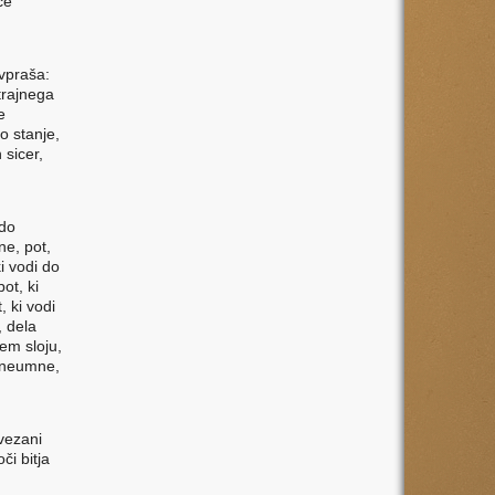
če
vpraša:
trajnega
e
o stanje,
 sicer,
 do
ne, pot,
ki vodi do
pot, ki
, ki vodi
, dela
em sloju,
i neumne,
 vezani
či bitja