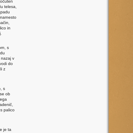
sočuten
du telesa,
azpadu
k namesto
način,
ico in
.
om, s
adu
 nazaj v
 vodi do
i z
, s
 se ob
tega
ladenič,
s palico
 je ta