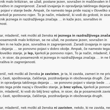
ik malo kritiziran, se užali, postane jezen, sovražen in maščevalen in
vraštvo in zagrenjenost. Zaradi izvajanja in opravljanja takšnega dejanj
pojavi v stanje bede. Ampak, če namesto tega pride nazaj v človeško s
jerkoli je ponovno rojen. To je način, mladenič, ki vodi do grdosti, in sice
ik jeznega in razdražljivega značaja … in kaže jezo, sovraštvo in
nost.
ar, mladenič, nek moški ali ženska
ni jeznega in razdražljivega znača
 posameznik malo kritiziran, se ne užali, ne postane jezen, sovražen in
en in ne kaže jeze, sovraštva in zagrenjenosti. Zaradi izvajanja in opra
 dejanja … se ponovno pojavi v dobro okolje. Ampak, če namesto tega
človeško stanje, je
lep,
kjerkoli je ponovno rojen, To je način, mladenič, 
e, in sicer, da posameznik ni jeznega in razdražljivega značaja … in ne
raštva in zagrenjenosti.
enič, nek moški ali ženska
je
zavisten
, je ta, ki zavida, zameri in ne pri
, časti, spoštovanja, čaščenja, pozdravljanja in oboževanja drugih. Zar
a in opravljanja takšnega dejanja … se ponovno pojavi v stanje bede 
to tega pride nazaj v človeško stanje, je
brez vpliva,
kjerkoli je ponov
in, mladenič, ki vodi do bitij brez vpliva, in sicer, da je posameznik za
, časti, spoštovanja, čaščenja, pozdravljanja in oboževanja drugih.
ar, mladenič, nek moški ali ženska
ni zavisten
, nekdo, ki ne zavida, n