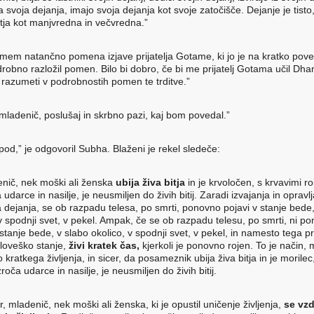
 svoja dejanja, imajo svoja dejanja kot svoje zatočišče. Dejanje je tisto,
itja kot manjvredna in večvredna.”
mem natančno pomena izjave prijatelja Gotame, ki jo je na kratko pove
drobno razložil pomen. Bilo bi dobro, če bi me prijatelj Gotama učil D
 razumeti v podrobnostih pomen te trditve.”
mladenič, poslušaj in skrbno pazi, kaj bom povedal.”
pod,” je odgovoril Subha. Blaženi je rekel sledeče:
enič, nek moški ali ženska
ubija živa bitja
in je krvoločen, s krvavimi r
udarce in nasilje, je neusmiljen do živih bitij. Zaradi izvajanja in opravl
 dejanja, se ob razpadu telesa, po smrti, ponovno pojavi v stanje bede,
 v spodnji svet, v pekel. Ampak, če se ob razpadu telesu, po smrti, ni p
 stanje bede, v slabo okolico, v spodnji svet, v pekel, in namesto tega p
človeško stanje,
živi kratek čas,
kjerkoli je ponovno rojen. To je način, 
o kratkega življenja, in sicer, da posameznik ubija živa bitja in je morilec
roča udarce in nasilje, je neusmiljen do živih bitij.
, mladenič, nek moški ali ženska, ki je opustil uničenje življenja,
se vzd