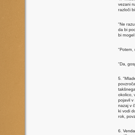
vezani na
razloči b
“Ne razu
da bi po
bi mogel
“Potem, 
“Da, gos
5. “Mlad
povzroča 
takšnega
okolico,
pojavil v
nazaj v 
ki vodi d
rok, povz
6. Vendar