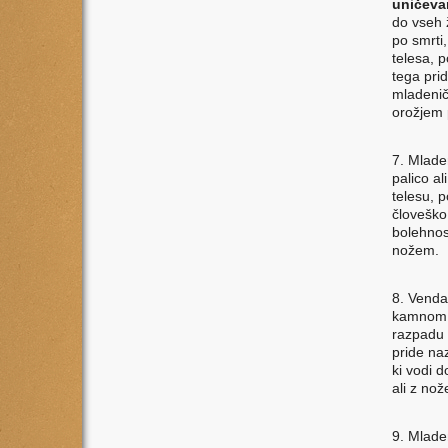
uničevan
do vseh ž
po smrti
telesa, 
tega pri
mladenič,
orožjem p
7. Mlade
palico a
telesu, 
človeško
bolehnost
nožem.
8. Venda
kamnom, 
razpadu 
pride naz
ki vodi d
ali z no
9. Mlade