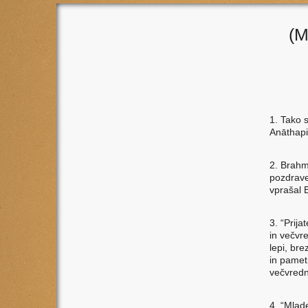
(M
1. Tako 
Anāthapi
2. Brahm
pozdrave
vprašal 
3. “Prija
in večvre
lepi, bre
in pametn
večvred
4. “Mlade