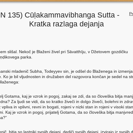
N 135) Cūḷakammavibhanga Sutta -
Pr
Kratka razlaga dejanja
sem slišal. Nekoč je Blaženi živel pri Sāvatthīju, v Džetovem gozdičku
ṇḍikovega parka.
anski mladenič Subha, Todeyyev sin, je odšel do Blaženega in izmenjal
. Ko je bil vljudnosten in družaben del razgovora končan je sedel na st
Blaženega:
telj Gotama, kaj je vzrok in pogoj, zakaj se zdi, da so človeška bitja ma
dna? Za ljudi se vidi, da so kratko živeči in dolgo živeči, bolehni in zdrav
z vpliva in vplivni, revni in bogati, rojeni v nizki stan in rojeni v visoki st
i. Kaj je vzrok in pogoj, prijatelj Gotama, da so človeška bitja manjvre
na?”
nič, bitja so lastniki svojih dejanj, dediči svojih dejanj, izvirajo iz svojih 