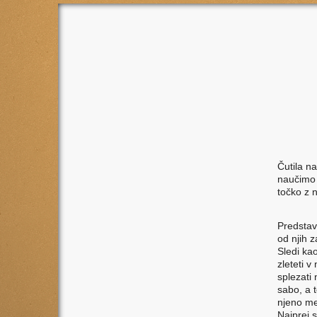
Č
utila n
naučimo d
točko z 
Predstavl
od njih z
Sledi kao
zleteti 
splezati 
sabo, a 
njeno me
Najprej 