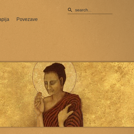
apija
Povezave