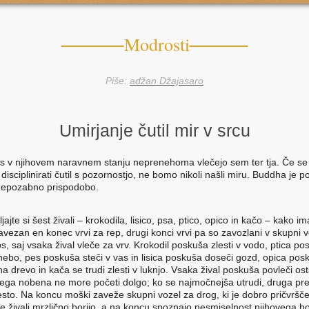
Modrosti
Piše:
adžan Džajasaro
Umirjanje čutil mir v srcu
as v njihovem naravnem stanju neprenehoma vlečejo sem ter tja. Če se
isciplinirati
čutil
s pozornostjo, ne bomo nikoli našli miru. Buddha je poj
nepozabno prispodobo.
jajte si šest živali – krokodila, lisico, psa, ptico, opico in kačo – kako i
avezan en konec vrvi za rep, drugi konci vrvi pa so zavozlani v skupni v
s, saj vsaka žival vleče za vrv. Krokodil poskuša zlesti v vodo, ptica p
v nebo, pes poskuša steči v vas in lisica poskuša doseči gozd, opica pos
na drevo in kača se trudi zlesti v luknjo. Vsaka žival poskuša povleči ost
tega nobena ne more početi dolgo; ko se najmočnejša utrudi, druga p
sto. Na koncu moški zaveže skupni vozel za drog, ki je dobro pričvrščen
se živali mrzlično borijo, a na koncu spoznajo nesmiselnost njihovega bo