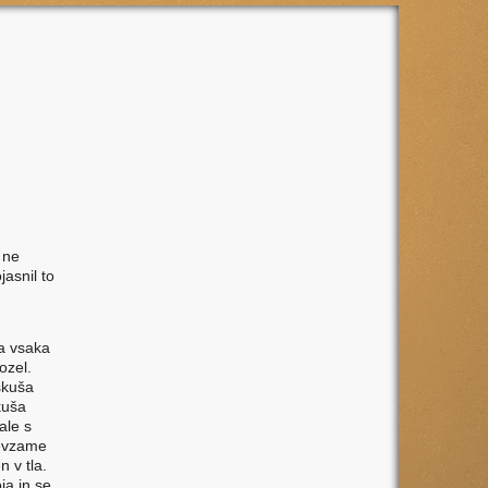
 ne
asnil to
ma vsaka
ozel.
oskuša
kuša
ale s
revzame
 v tla.
ja in se