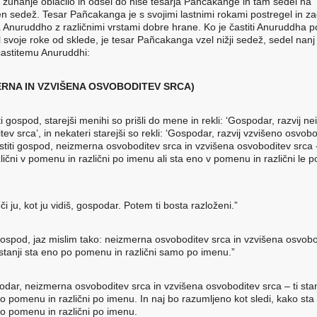
n zunanje oblačilo in odšel do hiše tesarja Pañcakange in tam sedel na
en sedež. Tesar Pañcakanga je s svojimi lastnimi rokami postregel in zad
a Anuruddho z različnimi vrstami dobre hrane. Ko je častiti Anuruddha po
 svoje roke od sklede, je tesar Pañcakanga vzel nižji sedež, sedel nanj 
 častitemu Anuruddhi:
ERNA IN VZVIŠENA OSVOBODITEV SRCA)
ti gospod, starejši menihi so prišli do mene in rekli: ‘Gospodar, razvij n
ev srca’, in nekateri starejši so rekli: ‘Gospodar, razvij vzvišeno osvob
stiti gospod, neizmerna osvoboditev srca in vzvišena osvoboditev srca - a
zlični v pomenu in različni po imenu ali sta eno v pomenu in različni le p
či ju, kot ju vidiš, gospodar. Potem ti bosta razloženi.”
 gospod, jaz mislim tako: neizmerna osvoboditev srca in vzvišena osvob
i stanji sta eno po pomenu in različni samo po imenu.”
odar, neizmerna osvoboditev srca in vzvišena osvoboditev srca – ti stan
po pomenu in različni po imenu. In naj bo razumljeno kot sledi, kako sta t
 po pomenu in različni po imenu.