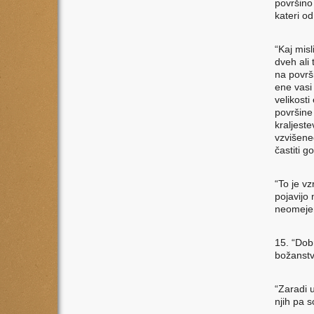
površino
kateri od
“Kaj mis
dveh ali
na površ
ene vasi 
velikost
površine 
kraljest
vzvišene
častiti g
“To je vz
pojavijo
neomejen
15. “Dob
božanstva
“Zaradi 
njih pa s