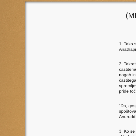
(M
1. Tako 
Anāthapi
2. Takra
častitem
nogah in
častitega
spremlje
pride toč
“Da, gos
spoštovan
Anuruddha
3. Ko se 