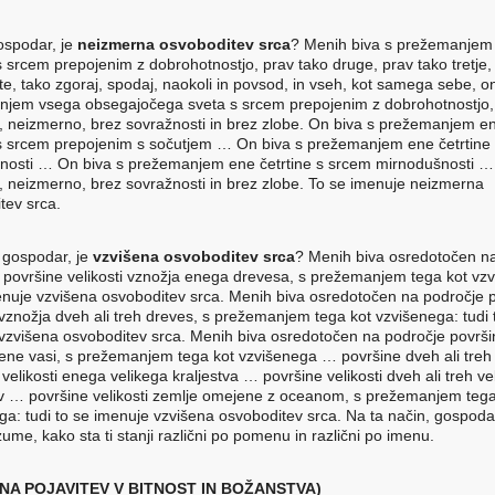
gospodar, je
neizmerna osvoboditev srca
? Menih biva s prežemanjem
 s srcem prepojenim z dobrohotnostjo, prav tako druge, prav tako tretje,
rte, tako zgoraj, spodaj, naokoli in povsod, in vseh, kot samega sebe, o
jem vsega obsegajočega sveta s srcem prepojenim z dobrohotnostjo, 
, neizmerno, brez sovražnosti in brez zlobe. On biva s prežemanjem e
 s srcem prepojenim s sočutjem … On biva s prežemanjem ene četrtine
jnosti … On biva s prežemanjem ene četrtine s srcem mirnodušnosti … 
, neizmerno, brez sovražnosti in brez zlobe. To se imenuje neizmerna
tev srca.
, gospodar, je
vzvišena osvoboditev srca
? Menih biva osredotočen n
 površine velikosti vznožja enega drevesa, s prežemanjem tega kot vz
enuje vzvišena osvoboditev srca. Menih biva osredotočen na področje 
i vznožja dveh ali treh dreves, s prežemanjem tega kot vzvišenega: tudi 
vzvišena osvoboditev srca. Menih biva osredotočen na področje površi
i ene vasi, s prežemanjem tega kot vzvišenega … površine dveh ali treh
velikosti enega velikega kraljestva … površine velikosti dveh ali treh vel
ev … površine velikosti zemlje omejene z oceanom, s prežemanjem tega
ga: tudi to se imenuje vzvišena osvoboditev srca. Na ta način, gospodar
ume, kako sta ti stanji različni po pomenu in različni po imenu.
NA POJAVITEV V BITNOST IN BOŽANSTVA)