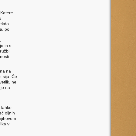
. Katere
b
nekdo
a, po
,
o in s
ružbi
nosti.
ana na
m siju. Če
vetilk, ne
ejo na
e lahko
eč oljnih
v njihovem
lika v