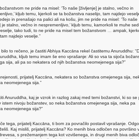
božanstvom ne pride na misel: ‘To naše [življenje] je stalno, večno in
ljivo,’ kljub temu, kjerkoli se ta božanstva naselijo, tam najdejo veselj
dejo in prenašajo na palici ali na košu, jim ne pride na misel: ‘To naše
e] je stalno, večno in nespremenljivo,’ kljub temu, kamorkoli te muhe se
veselje, tako tudi, to ne pride na misel tem božanstvom … ampak, kjerko
 tam najdejo veselje.”
e bilo to rečeno, je častiti Abhiya Kaccāna rekel častitemu Anuruddhu: “
Anuruddha, kljub temu imam še eno vprašanje: Ali so vsa ta sijoča božan
a sija, ali pa so nekatera od njih božanstva neomejenega sija?”
urejenosti, prijatelj Kaccāna, nekatera so božanstva omejenega sija, ne
a neomejenega sija.”
titi Anuruddha, kaj je vzrok in razlog zakaj med temi božanstvi, ki so s
 v istem nivoju božanstev, so neka božanstva omejenega sija, neka pa
a neomejenega sija?”
iče tega, prijatelj Kaccāna, ti bom za povračilo postavil vprašanje. Odgo
želiš. Kaj misliš, prijatelj Kaccāna? Ko menih biva odločen na površino v
drevesa, s prežemanjem tega kot vzvišenega, in drugi menih biva odlo