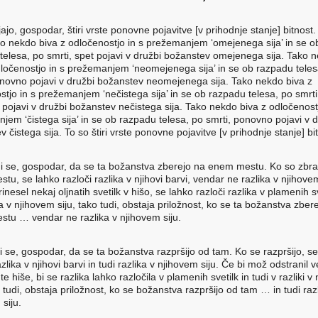
ajo, gospodar, štiri vrste ponovne pojavitve [v prihodnje stanje] bitnost
ako nekdo biva z odločenostjo in s prežemanjem ‘omejenega sija’ in se o
telesa, po smrti, spet pojavi v družbi božanstev omejenega sija. Tako 
dločenostjo in s prežemanjem ‘neomejenega sija’ in se ob razpadu teles
onovno pojavi v družbi božanstev neomejenega sija. Tako nekdo biva z
stjo in s prežemanjem ‘nečistega sija’ in se ob razpadu telesa, po smrti
pojavi v družbi božanstev nečistega sija. Tako nekdo biva z odločenostj
jem ‘čistega sija’ in se ob razpadu telesa, po smrti, ponovno pojavi v d
 čistega sija. To so štiri vrste ponovne pojavitve [v prihodnje stanje] bit
i se, gospodar, da se ta božanstva zberejo na enem mestu. Ko so zbr
u, se lahko razloči razlika v njihovi barvi, vendar ne razlika v njihove
inesel nekaj oljnatih svetilk v hišo, se lahko razloči razlika v plamenih s
a v njihovem siju, tako tudi, obstaja priložnost, ko se ta božanstva zber
tu … vendar ne razlika v njihovem siju.
i se, gospodar, da se ta božanstva razpršijo od tam. Ko se razpršijo, s
azlika v njihovi barvi in tudi razlika v njihovem siju. Če bi mož odstranil v
z te hiše, bi se razlika lahko razločila v plamenih svetilk in tudi v razliki 
o tudi, obstaja priložnost, ko se božanstva razpršijo od tam … in tudi raz
siju.