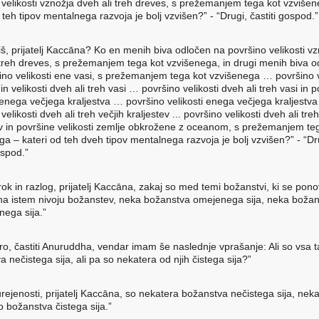
 velikosti vznožja dveh ali treh dreves, s prežemanjem tega kot vzviše
 teh tipov mentalnega razvoja je bolj vzvišen?” - “Drugi, častiti gospod.”
liš, prijatelj Kaccāna? Ko en menih biva odločen na površino velikosti v
 treh dreves, s prežemanjem tega kot vzvišenega, in drugi menih biva 
ino velikosti ene vasi, s prežemanjem tega kot vzvišenega … površino v
in velikosti dveh ali treh vasi … površino velikosti dveh ali treh vasi in 
i enega večjega kraljestva … površino velikosti enega večjega kraljestva
velikosti dveh ali treh večjih kraljestev ... površino velikosti dveh ali treh
ev in površine velikosti zemlje obkrožene z oceanom, s prežemanjem te
ga – kateri od teh dveh tipov mentalnega razvoja je bolj vzvišen?” - “Dr
ospod.”
rok in razlog, prijatelj Kaccāna, zakaj so med temi božanstvi, ki se pon
 na istem nivoju božanstev, neka božanstva omejenega sija, neka boža
ega sija.”
ro, častiti Anuruddha, vendar imam še naslednje vprašanje: Ali so vsa t
 nečistega sija, ali pa so nekatera od njih čistega sija?”
urejenosti, prijatelj Kaccāna, so nekatera božanstva nečistega sija, nek
o božanstva čistega sija.”