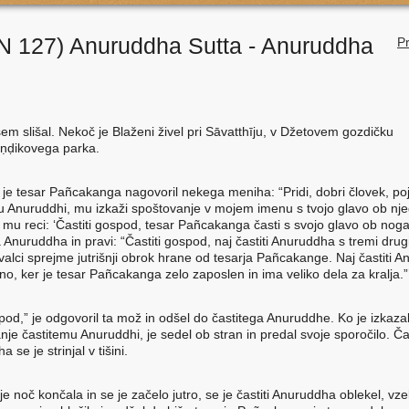
N 127) Anuruddha Sutta - Anuruddha
Pr
sem slišal. Nekoč je Blaženi živel pri Sāvatthīju, v Džetovem gozdičku
ṇḍikovega parka.
t je tesar Pañcakanga nagovoril nekega meniha: “Pridi, dobri človek, poj
u Anuruddhi, mu izkaži spoštovanje v mojem imenu s tvojo glavo ob nj
 mu reci: ‘Častiti gospod, tesar Pañcakanga časti s svojo glavo ob nog
 Anuruddha in pravi: “Častiti gospod, naj častiti Anuruddha s tremi drug
valci sprejme jutrišnji obrok hrane od tesarja Pañcakange. Naj častiti 
no, ker je tesar Pañcakanga zelo zaposlen in ima veliko dela za kralja.”
pod,” je odgovoril ta mož in odšel do častitega Anuruddhe. Ko je izkaza
je častitemu Anuruddhi, je sedel ob stran in predal svoje sporočilo. Čas
 se je strinjal v tišini.
je noč končala in se je začelo jutro, se je častiti Anuruddha oblekel, vze