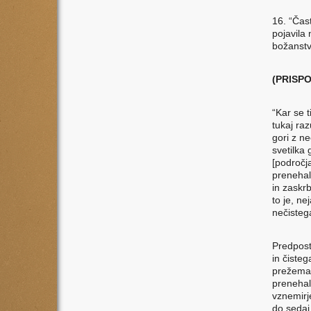
16. “Čas
pojavila
božanstv
(PRISP
“Kar se 
tukaj ra
gori z ne
svetilka
[področj
prenehal
in zaskr
to je, n
nečistega
Predposta
in čisteg
prežeman
prenehal
vznemirj
do sedaj,