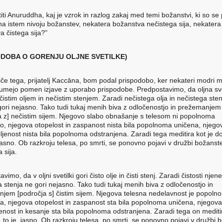
titi Anuruddha, kaj je vzrok in razlog zakaj med temi božanstvi, ki so s
 na istem nivoju božanstev, nekatera božanstva nečistega sija, nekatera
a čistega sija?”
ODOBA O GORENJU OLJNE SVETILKE)
tiče tega, prijatelj Kaccāna, bom podal prispodobo, ker nekateri modri 
zumejo pomen izjave z uporabo prispodobe. Predpostavimo, da oljna sve
čistim oljem in nečistim stenjem. Zaradi nečistega olja in nečistega sten
 gori nejasno. Tako tudi tukaj menih biva z odločenostjo in prežemanjem
a z] nečistim sijem. Njegovo slabo obnašanje s telesom ni popolnoma
o, njegova otopelost in zaspanost nista bila popolnoma uničena, njego
bljenost nista bila popolnoma odstranjena. Zaradi tega meditira kot je d
ejasno. Ob razkroju telesa, po smrti, se ponovno pojavi v družbi božanst
 sija.
vimo, da v oljni svetilki gori čisto olje in čisti stenj. Zaradi čistosti njen
a stenja ne gori nejasno. Tako tudi tukaj menih biva z odločenostjo in
jem [področja s] čistim sijem. Njegova telesna nedelavnost je popoln
a, njegova otopelost in zaspanost sta bila popolnoma uničena, njegova
enost in kesanje sta bila popolnoma odstranjena. Zaradi tega on meditir
 to je, jasno. Ob razkroju telesa, po smrti, se ponovno pojavi v družbi 