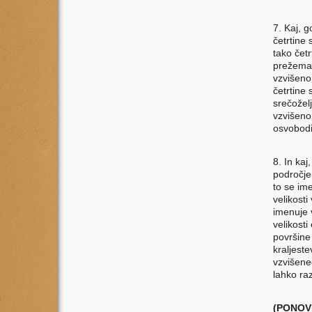
7. Kaj, 
četrtine
tako čet
prežeman
vzvišeno
četrtine
srečožel
vzvišeno
osvobodi
8. In kaj
področje
to se im
velikost
imenuje 
velikost
površine 
kraljest
vzvišene
lahko raz
(PONOV