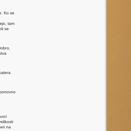
e. Ko se
dejo, tam
li se
Dobro,
stva
katera
e ponovno
vori
elikosti
čen na