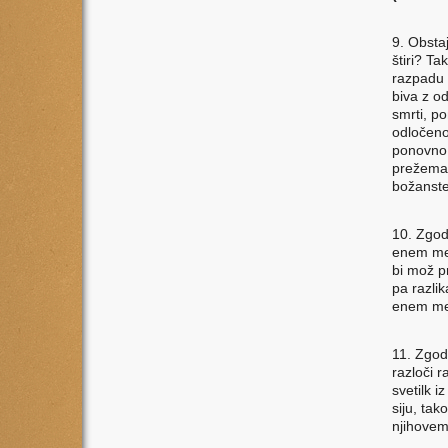
9. Obstaj
štiri? T
razpadu 
biva z o
smrti, p
odločeno
ponovno 
prežeman
božanstev
10. Zgod
enem mest
bi mož pr
pa razlik
enem mes
11. Zgod
razloči r
svetilk i
siju, tak
njihovem 