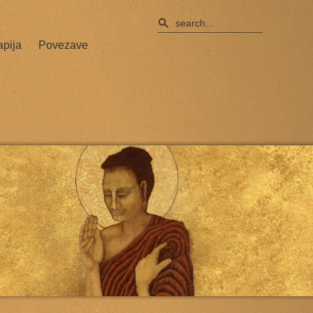
apija
Povezave