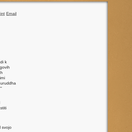
int
Email
di k
egovih
ah
imi
Anuruddha
’”
l
titi
l svojo