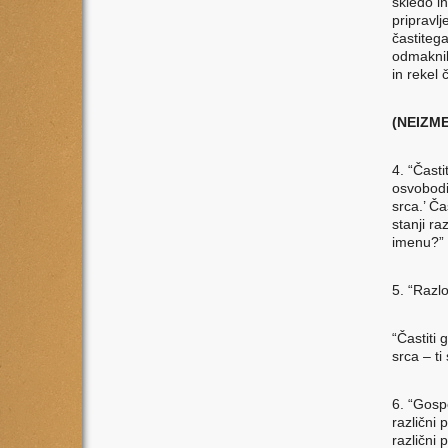
skledo i
pripravlj
častiteg
odmaknil
in rekel
(NEIZM
4. “Časti
osvobodit
srca.’ Ča
stanji ra
imenu?”
5. “Razlo
“Častiti
srca – t
6. “Gosp
različni 
različni