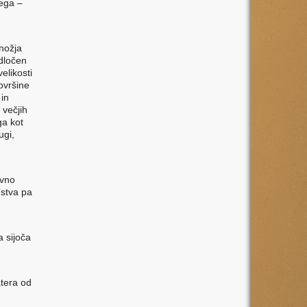
nega –
znožja
odločen
elikosti
površine
 in
 večjih
ga kot
ugi,
ovno
nstva pa
a sijoča
atera od