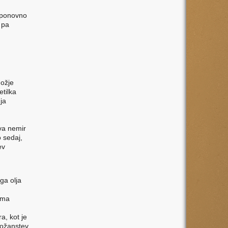
e ponovno
 pa
možje
tilka
ja
va nemir
o sedaj,
ev
ega olja
oma
a, kot je
božanstev