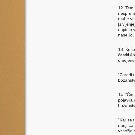
12. Tem 
nespremen
muhe vse
[življenj
najdejo 
naselijo,
13. Ko j
častiti 
omejeneg
“Zaradi 
božanstv
14. “Čas
pojavila
božanstv
“Kar se t
nanj, če 
vznožja 