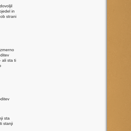
ovoljil
jedel in
ob strani
eizmerno
oditev
li sta ti
o
oditev
ji sta
i stanji