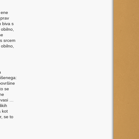
 ene
 prav
n biva s
obilno,
ne
 s srcem
obilno,
a
višenega:
površine
to se
ne
 vasi …
ikih
 kot
, se to