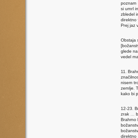
poznam i
si umrl i
zbledel i
direktno
Prej jaz 
Obstaja 
[božanstv
glede na
vedel man
11. Brah
značilnos
nisem trd
zemlje. 
kako bi 
12-23. B
zrak … b
Brahmo k
božanstv
božanstv
direktno