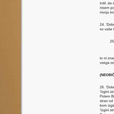
trdil, da
nisem po
nivoju ko
24. ‘Dob
so vaše t
25
po
to ni zna
vsega od
(NEOBI
26. ‘Dobr
‘Izgini 
Potem Br
stran od 
bom izgin
‘Izgini s