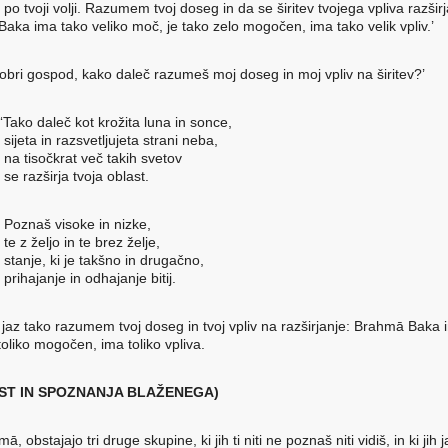
po tvoji volji. Razumem tvoj doseg in da se širitev tvojega vpliva razširj
aka ima tako veliko moč, je tako zelo mogočen, ima tako velik vpliv.’
dobri gospod, kako daleč razumeš moj doseg in moj vpliv na širitev?’
 ‘Tako daleč kot krožita luna in sonce,
jeta in razsvetljujeta strani neba,
 tisočkrat več takih svetov
 razširja tvoja oblast.
znaš visoke in nizke,
 z željo in te brez želje,
anje, ki je takšno in drugačno,
ihajanje in odhajanje bitij.
jaz tako razumem tvoj doseg in tvoj vpliv na razširjanje: Brahmā Baka i
toliko mogočen, ima toliko vpliva.
ST IN SPOZNANJA BLAŽENEGA)
ā, obstajajo tri druge skupine, ki jih ti niti ne poznaš niti vidiš, in ki jih j