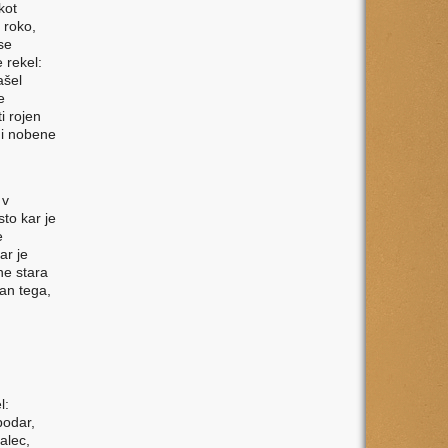
kot
 roko,
se
 rekel:
ašel
e
i rojen
 ni nobene
 v
sto kar je
e
ar je
ne stara
ran tega,
l:
podar,
alec,