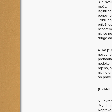
3. S svo
močan mo
izginil 
ponovno p
‘Pridi, d
priložnos
nespremen
niti se n
druge od
4. Ko je
nevednost
prehodno
nedokonč
rojeno, s
niti ne 
on pravi
(SVARI
5. Takra
‘Menih, 
Neprekosl