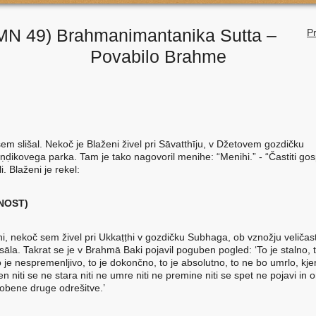
MN 49) Brahmanimantanika Sutta –
Pr
Povabilo Brahme
sem slišal. Nekoč je Blaženi živel pri Sāvatthīju, v Džetovem gozdičku
ṇḍikovega parka. Tam je tako nagovoril menihe: “Menihi.” - “Častiti gos
i. Blaženi je rekel:
NOST)
hi, nekoč sem živel pri Ukkaṭṭhi v gozdičku Subhaga, ob vznožju veliča
āla. Takrat se je v Brahmā Baki pojavil poguben pogled: ‘To je stalno, t
o je nespremenljivo, to je dokončno, to je absolutno, to ne bo umrlo, kj
ojen niti se ne stara niti ne umre niti ne premine niti se spet ne pojavi in 
nobene druge odrešitve.’