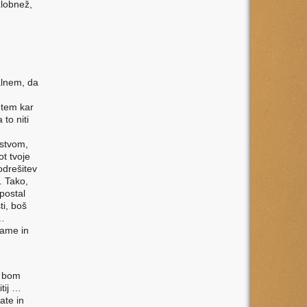
zlobnež,
alnem, da
 tem kar
 to niti
jstvom,
ot tvoje
odrešitev
. Tako,
postal
ti, boš
 …
zame in
, bom
tij …
ate in