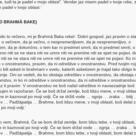
, tudi ta je padel v mojo oblast”. Vendar jaz nisem padel v tvoje roke, 
 padel v tvojo oblast.’
D BRAHMᾹ BAKE)
 bilo to rečeno, mi je Brahmā Baka rekel: ‘Dobri gospod, jaz pravim o st
o, o večnem, da je večno, o nespremenljivem, da je nespremenljivo, o
m, da je dokončno, o tem kar ni predmet smrti, da ni predmet smrti, o
ojeno niti se ne stara niti ne umre niti ne premine niti se spet ne pojavi, da
 niti se ne stara niti ne umre niti ne premine niti se spet ne pojavi. Ko ni
e v onostranstvu, pravim, da ni odrešitve v onostranstvu. Pred tvojim ro
 bili asketi in brahmani v svetu, katerih asketizem je trajal tako dolgo k
jenje. Oni so vedeli, da ko obstaja odrešitev v onostranstvu, da obstaja 
nstvu, in ko ni odrešitve v onostranstvu, da ni odrešitve v onostranstvu
az ti pravim: V onostranstvu ne boš našel odrešitve in navsezadnje boš 
ujen in razočaran. Če se boš držal zemlje, boš blizu mene, v moji oblas
me in kaznoval po moji volji. Če se držiš vode … ognja … zraka … bitij
v … Padžāpatija … Brahme, boš blizu mene, v moji oblasti, boš delal 
po moji volji.’
 to vem, Brahmā. Če se bom držal zemlje, bom blizu tebe, v tvoji oblasti
te in kaznoval po tvoji volji. Če se bom držal vode … ognja … zraka … bi
v … Padžāpatija … Brahme, bom blizu tebe, v tvoji oblasti, bom delal z