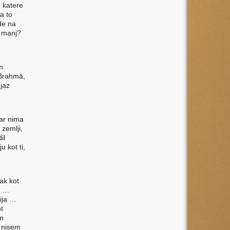
z katere
a to
ede na
l manj?
m
 Brahmā,
 jaz
kar nima
 zemlji,
il
 kot ti,
ak kot
a …
ija …
t
em
, nisem