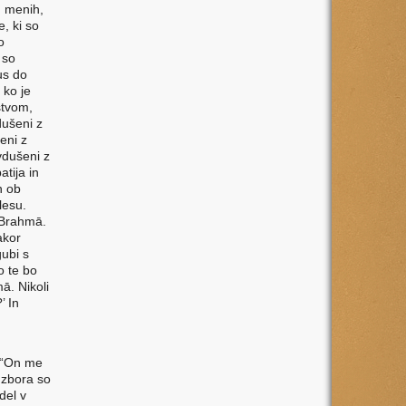
, menih,
e, ki so
o
 so
us do
 ko je
stvom,
dušeni z
šeni z
avdušeni z
atija in
n ob
lesu.
 Brahmā.
akor
gubi s
o te bo
ā. Nikoli
’ In
: “On me
 zbora so
adel v