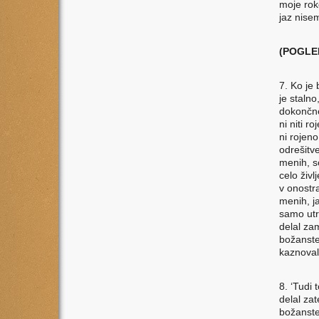
moje roke
jaz nisem
(POGLE
7. Ko je
je staln
dokončne
ni niti r
ni rojeno
odrešitv
menih, so
celo živl
v onostra
menih, j
samo utr
delal za
božanste
kaznoval 
8. ‘Tudi
delal za
božanste