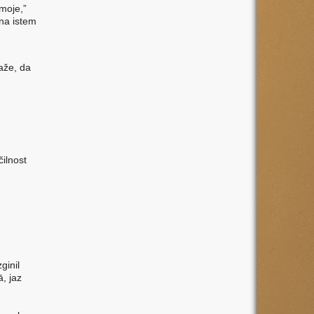
“moje,”
na istem
aže, da
čilnost
ginil
, jaz