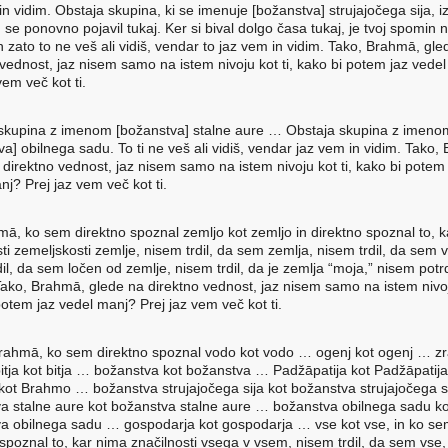
n vidim. Obstaja skupina, ki se imenuje [božanstva] strujajočega sija, i
n se ponovno pojavil tukaj. Ker si bival dolgo časa tukaj, je tvoj spomin n
n zato to ne veš ali vidiš, vendar to jaz vem in vidim. Tako, Brahmā, gl
 vednost, jaz nisem samo na istem nivoju kot ti, kako bi potem jaz vede
vem več kot ti.
skupina z imenom [božanstva] stalne aure … Obstaja skupina z imeno
a] obilnega sadu. To ti ne veš ali vidiš, vendar jaz vem in vidim. Tako,
 direktno vednost, jaz nisem samo na istem nivoju kot ti, kako bi potem
j? Prej jaz vem več kot ti.
mā, ko sem direktno spoznal zemljo kot zemljo in direktno spoznal to, 
ti zemeljskosti zemlje, nisem trdil, da sem zemlja, nisem trdil, da sem v
il, da sem ločen od zemlje, nisem trdil, da je zemlja “moja,” nisem potrd
Tako, Brahmā, glede na direktno vednost, jaz nisem samo na istem nivoju
potem jaz vedel manj? Prej jaz vem več kot ti.
rahmā, ko sem direktno spoznal vodo kot vodo … ogenj kot ogenj … zr
itja kot bitja … božanstva kot božanstva … Padžāpatija kot Padžāpatij
ot Brahmo … božanstva strujajočega sija kot božanstva strujajočega s
a stalne aure kot božanstva stalne aure … božanstva obilnega sadu ko
a obilnega sadu … gospodarja kot gospodarja … vse kot vse, in ko s
 spoznal to, kar nima značilnosti vsega v vsem, nisem trdil, da sem vse