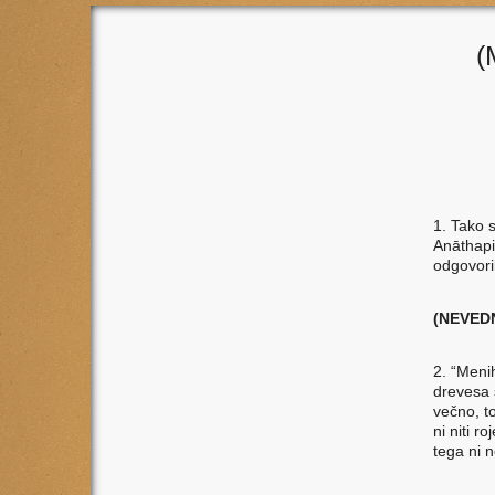
(
1. Tako 
Anāthapi
odgovoril
(NEVED
2. “Meni
drevesa s
večno, t
ni niti r
tega ni 