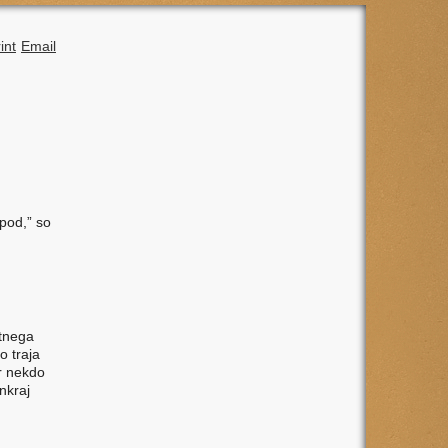
int
Email
pod,” so
stnega
o traja
er nekdo
onkraj