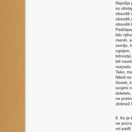
Najvišja 
so obstaj
obsodili
obsodili 
obsodili
Padžāpat
bilo njih
menih, so
zemljo, k
ognjem, k
bitnostjo
bili navd
razpadu t
Tako, me
Nikoli n
človek, k
svojimi 
doletelo
ne preko
zlobnež 
6. Ko je
ne pozna
vsi padli