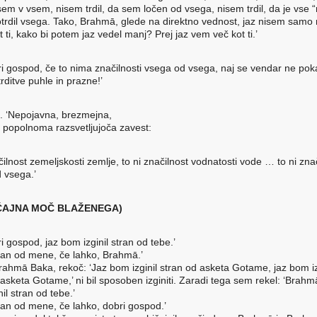
 sem v vsem, nisem trdil, da sem ločen od vsega, nisem trdil, da je vse 
trdil vsega. Tako, Brahmā, glede na direktno vednost, jaz nisem samo 
t ti, kako bi potem jaz vedel manj? Prej jaz vem več kot ti.’
ri gospod, če to nima značilnosti vsega od vsega, naj se vendar ne pok
rditve puhle in prazne!’
. ‘Nepojavna, brezmejna,
polnoma razsvetljujoča zavest:
čilnost zemeljskosti zemlje, to ni značilnost vodnatosti vode … to ni zna
 vsega.’
ČAJNA MOČ BLAŽENEGA)
i gospod, jaz bom izginil stran od tebe.’
stran od mene, če lahko, Brahmā.’
ahmā Baka, rekoč: ‘Jaz bom izginil stran od asketa Gotame, jaz bom iz
asketa Gotame,’ ni bil sposoben izginiti. Zaradi tega sem rekel: ‘Brahmā
il stran od tebe.’
tran od mene, če lahko, dobri gospod.’