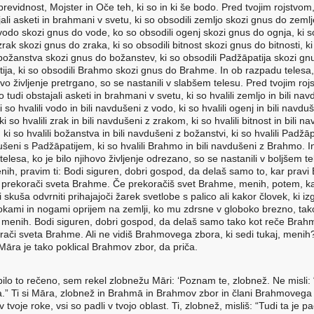
previdnost, Mojster in Oče teh, ki so in ki še bodo. Pred tvojim rojstvom
ali asketi in brahmani v svetu, ki so obsodili zemljo skozi gnus do zemlj
 vodo skozi gnus do vode, ko so obsodili ogenj skozi gnus do ognja, ki s
zrak skozi gnus do zraka, ki so obsodili bitnost skozi gnus do bitnosti, ki
 božanstva skozi gnus do božanstev, ki so obsodili Padžāpatija skozi gn
ija, ki so obsodili Brahmo skozi gnus do Brahme. In ob razpadu telesa,
ovo življenje pretrgano, so se nastanili v slabšem telesu. Pred tvojim roj
 tudi obstajali asketi in brahmani v svetu, ki so hvalili zemljo in bili nav
i so hvalili vodo in bili navdušeni z vodo, ki so hvalili ogenj in bili navdu
i so hvalili zrak in bili navdušeni z zrakom, ki so hvalili bitnost in bili n
, ki so hvalili božanstva in bili navdušeni z božanstvi, ki so hvalili Padžāp
ušeni s Padžāpatijem, ki so hvalili Brahmo in bili navdušeni z Brahmo. I
elesa, ko je bilo njihovo življenje odrezano, so se nastanili v boljšem te
nih, pravim ti: Bodi siguren, dobri gospod, da delaš samo to, kar pravi
e prekorači sveta Brahme. Če prekoračiš svet Brahme, menih, potem, k
i skuša odvrniti prihajajoči žarek svetlobe s palico ali kakor človek, ki iz
rokami in nogami oprijem na zemlji, ko mu zdrsne v globoko brezno, tak
, menih. Bodi siguren, dobri gospod, da delaš samo tako kot reče Brahm
rači sveta Brahme. Ali ne vidiš Brahmovega zbora, ki sedi tukaj, menih?
Māra je tako poklical Brahmov zbor, da priča.
 bilo to rečeno, sem rekel zlobnežu Māri: ‘Poznam te, zlobnež. Ne misli
.” Ti si Māra, zlobnež in Brahmā in Brahmov zbor in člani Brahmovega
 v tvoje roke, vsi so padli v tvojo oblast. Ti, zlobnež, misliš: “Tudi ta je p