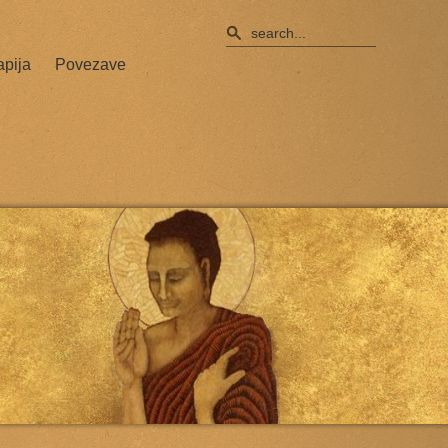
apija
Povezave