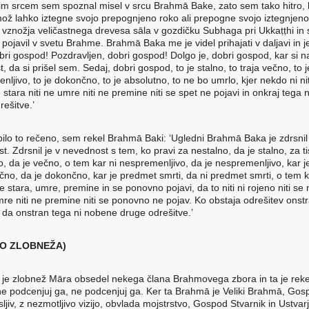
jim srcem sem spoznal misel v srcu Brahmā Bake, zato sem tako hitro, 
ž lahko iztegne svojo prepognjeno roko ali prepogne svojo iztegnjeno
od vznožja veličastnega drevesa sāla v gozdičku Subhaga pri Ukkaṭṭhi in 
ojavil v svetu Brahme. Brahmā Baka me je videl prihajati v daljavi in je
obri gospod! Pozdravljen, dobri gospod! Dolgo je, dobri gospod, kar si n
t, da si prišel sem. Sedaj, dobri gospod, to je stalno, to traja večno, to j
ljivo, to je dokončno, to je absolutno, to ne bo umrlo, kjer nekdo ni nit
e stara niti ne umre niti ne premine niti se spet ne pojavi in onkraj tega
rešitve.’
 bilo to rečeno, sem rekel Brahmā Baki: ‘Ugledni Brahmā Baka je zdrsnil
. Zdrsnil je v nevednost s tem, ko pravi za nestalno, da je stalno, za ti
, da je večno, o tem kar ni nespremenljivo, da je nespremenljivo, kar j
no, da je dokončno, kar je predmet smrti, da ni predmet smrti, o tem k
e stara, umre, premine in se ponovno pojavi, da to niti ni rojeno niti se 
umre niti ne premine niti se ponovno ne pojav. Ko obstaja odrešitev onst
, da onstran tega ni nobene druge odrešitve.’
LO ZLOBNEŽA)
t je zlobnež Māra obsedel nekega člana Brahmovega zbora in ta je reke
ne podcenjuj ga, ne podcenjuj ga. Ker ta Brahmā je Veliki Brahmā, Gos
jiv, z nezmotljivo vizijo, obvlada mojstrstvo, Gospod Stvarnik in Ustvarj