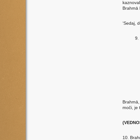
kaznoval 
Brahmā B
‘Sedaj, 
9.
si
na
se
Po
te
st
pr
Brahmā, 
moči, je 
(VEDNO
10. Brahm