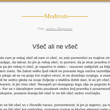
Modrosti
Piše:
adžan Džajasaro
Všeč ali ne všeč
 da nam je nekaj všeč ali nam ni všeč, so zelo pomembni za majhne otr
vljajo, da takrat, ko jim je nekaj všeč, to pomeni, da je stvar pravilna 
če pa jim nekaj ni všeč, je napačno in slabo – razumen zaključek za bitja
em svetu. Na žalost veliko ljudi nikoli ne preraste tega načina razmišlja
jokajo ali se ne jezijo kot majhni otroci, ki ne dosežejo svojega, a vsee
udi še vedno gleda na svoje življenje s stališča dobiti stari, ki so jim všeč
 stvarem, ki jim niso všeč. Neuspeh pri doseganju tega cilja se pogosto 
o. Ker se v današnjem svetu poudarek vedno bolj premika k posamezni
skupine, postane tiranija biti všeč in ne biti všeč vedno močnejša.
 in ne biti všeč so v človeški naravi, pomembnost, ki jim jo dajemo, pa ni
č in ne biti všeč kot prehodne, pogojene pojave je ključen element naše 