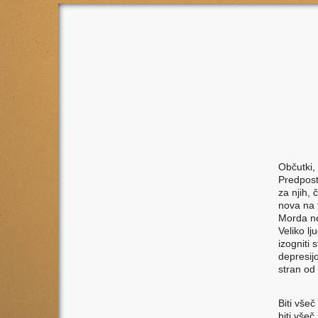
Občutki,
Predposta
za njih, 
nova na t
Morda ne 
Veliko lj
izogniti
depresij
stran od 
Biti všeč
biti vše