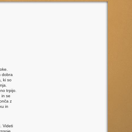
oke.
in dobra
, ki so
nja.
no trpijo.
, in se
konča z
ku in
. Videti
vzgoje.