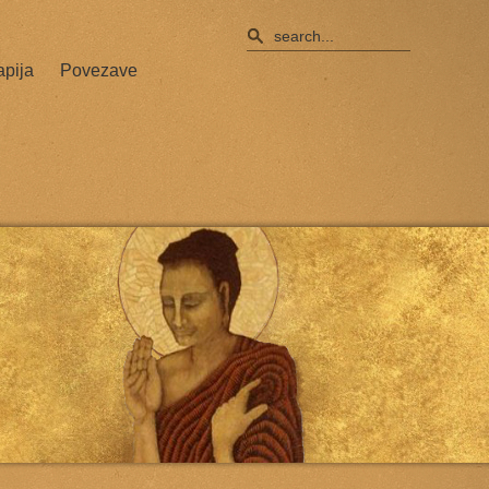
apija
Povezave