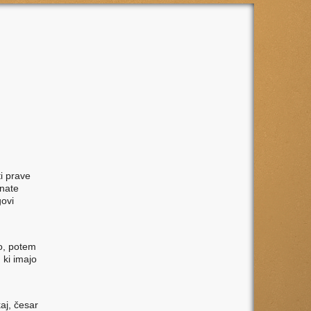
ti prave
znate
govi
jo, potem
 ki imajo
aj, česar