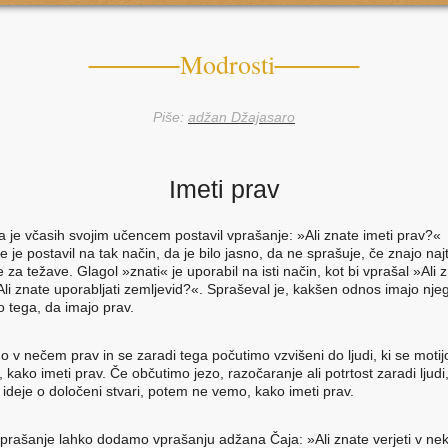
Modrosti
Piše:
adžan Džajasaro
Imeti prav
 je včasih svojim učencem postavil vprašanje: »Ali znate imeti prav?«
 je postavil na tak način, da je bilo jasno, da ne sprašuje, če znajo naj
za težave. Glagol »znati« je uporabil na isti način, kot bi vprašal »Ali 
 Ali znate uporabljati zemljevid?«. Spraševal je, kakšen odnos imajo nje
o tega, da imajo prav.
 v nečem prav in se zaradi tega počutimo vzvišeni do ljudi, ki se moti
kako imeti prav. Če občutimo jezo, razočaranje ali potrtost zaradi ljudi,
ideje o določeni stvari, potem ne vemo, kako imeti prav.
prašanje lahko dodamo vprašanju adžana Čaja: »Ali znate verjeti v nek