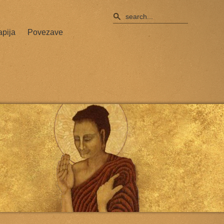
apija
Povezave