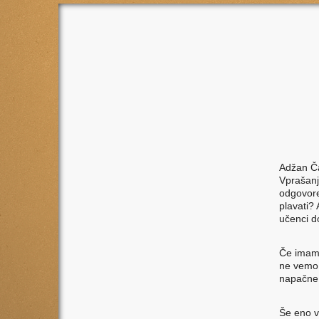
Adžan Ča
Vprašanje
odgovore 
plavati?
učenci d
Če imamo
ne vemo, 
napačne 
Še eno v