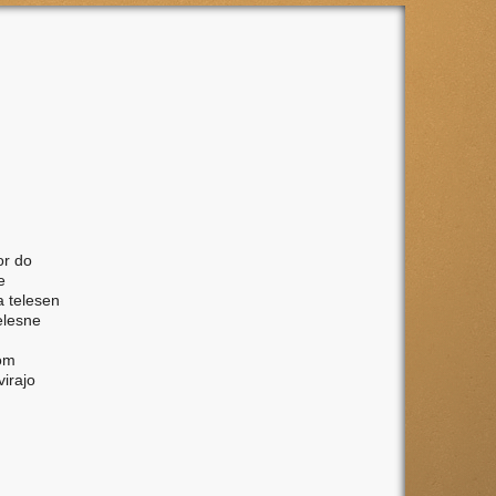
or do
e
a telesen
elesne
mom
virajo