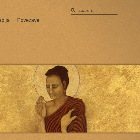
apija
Povezave