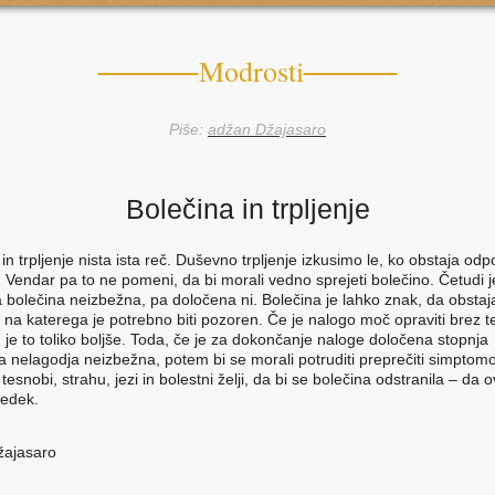
Modrosti
Piše:
adžan Džajasaro
Bolečina in trpljenje
in trpljenje nista ista reč. Duševno trpljenje izkusimo le, ko obstaja odp
. Vendar pa to ne pomeni, da bi morali vedno sprejeti bolečino. Četudi j
 bolečina neizbežna, pa določena ni. Bolečina je lahko znak, da obstaj
 na katerega je potrebno biti pozoren. Če je nalogo moč opraviti brez t
, je to toliko boljše. Toda, če je za dokončanje naloge določena stopnja
a nelagodja neizbežna, potem bi se morali potruditi preprečiti simpto
tesnobi, strahu, jezi in bolestni želji, da bi se bolečina odstranila – da o
edek.
žajasaro