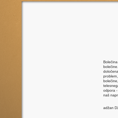
Bolečina 
bolečine
določena
problem,
bolečine
telesneg
odpora - 
naš napr
adžan D