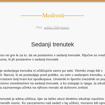
Modrosti
Piše:
adžan Džajasaro
Sedanji trenutek
so ne gre le za to, da se postavimo v sedanji trenutek. Ključne so vred
 uma, ki jih postavimo v sedanji trenutek.
e sedanjega trenutka ni očiščujoče samo po sebi. Vlomilci znajo biti v
i. Narcisi, ki se postavljajo pred publiko, so zelo v sedanjem trenutku, 
arcisizem bolj hrani kot spodkopava. Umetniki in športni zvezdniki so p
nzivno osredotočeni na sedanji trenutek, a ko izstopijo iz njega, ta izku
 zaznavnega učinka na njihovo moralo ali duhovno zrelost.
trenutek je edina učilnica, kjer se lahko skozi direktno izkušnjo nauči
lemenitih resnic. Ko zavzamemo naš sedež v tej učilnici, moramo biti opr