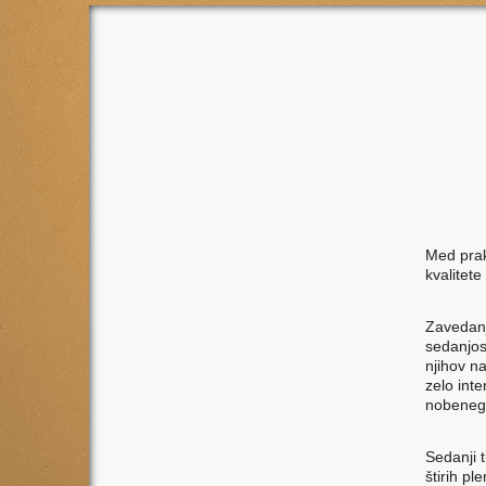
Med prak
kvalitete
Zavedanj
sedanjost
njihov n
zelo inte
nobenega
Sedanji 
štirih p