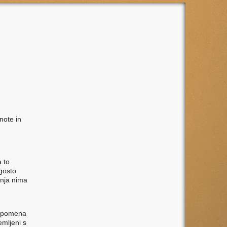
note in
a to
ogosto
šnja nima
mo pomena
emljeni s