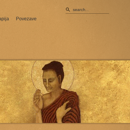
apija
Povezave